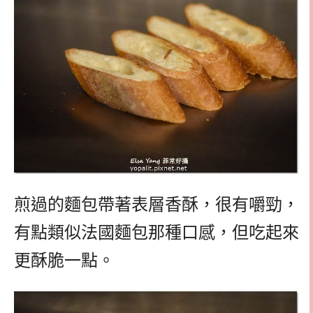
煎過的麵包帶著表層香酥，很有嚼勁，
有點類似法國麵包那種口感，但吃起來
更酥脆一點。