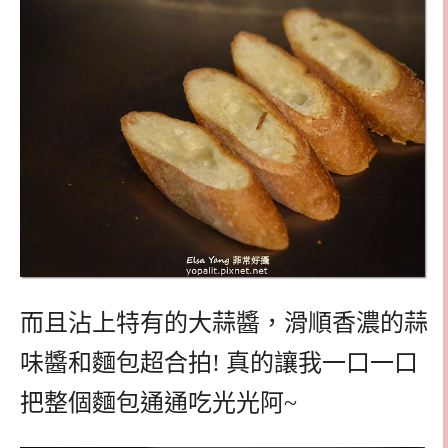
而且沾上特有的大蒜醬，滑順香濃的蒜
味醬和麵包超合拍! 真的讓我一口一口
把整個麵包通通吃光光阿~