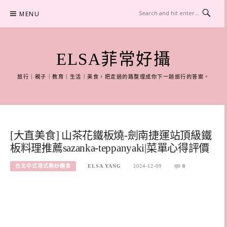
Skip
MENU
to
content
ELSA菲常好攝
旅行｜親子｜教育｜生活｜美食，把走過的路整理成你下一趟旅行的答案。
[大直美食] 山茶花鐵板燒-劍南捷運站頂級鐵
板料理推薦sazanka-teppanyaki|菜單心得評價
台北中式港式熱炒麵食
ELSA YANG
2024-12-09
0