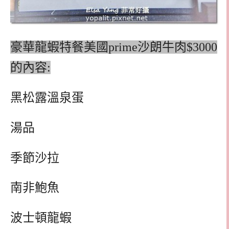
豪華龍蝦特餐美國prime沙朗牛肉$3000
的內容:
黑松露溫泉蛋
湯品
季節沙拉
南非鮑魚
波士頓龍蝦