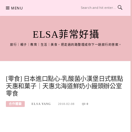
Skip
MENU
to
content
ELSA菲常好攝
旅行｜親子｜教育｜生活｜美食，把走過的路整理成你下一趟旅行的答案。
[零食] 日本進口點心-乳酸菌小漢堡日式糕點
天惠和菓子｜天惠北海道鮮奶小饅頭辦公室
零食
合作體驗
ELSA YANG
2018-02-08
0