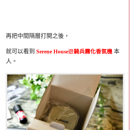
再把中間隔層打開之後，
就可以看到
本
Serene House
遊
騎
兵
霧
化香氛
機
人。