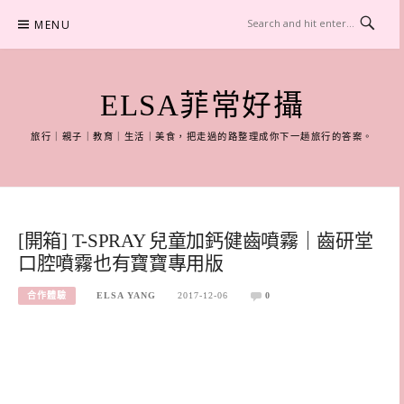
Skip
MENU
to
content
ELSA菲常好攝
旅行｜親子｜教育｜生活｜美食，把走過的路整理成你下一趟旅行的答案。
[開箱] T-SPRAY 兒童加鈣健齒噴霧｜齒研堂
口腔噴霧也有寶寶專用版
合作體驗
ELSA YANG
2017-12-06
0