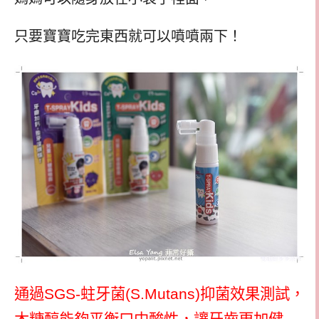
只要寶寶吃完東西就可以噴噴兩下！
通過
SGS-
蛀牙菌
(S.Mutans)
抑菌效果測試，