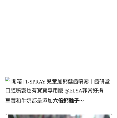
草莓和牛奶都是添加
六倍鈣離子
～