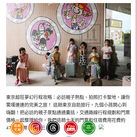
東京超狂夢幻行程攻略：必訪親子熱點、拍照打卡聖地，讓你
驚嘆連連的完美之旅！ 這趟東京自助旅行，九個小孩開心到
嗨翻！把必訪的親子景點通通囊括，交通路線行程規劃和門票
價格一起整理給你，我們這趟十天的門票和住宿費用花費約
47000台幣（一大三小）…