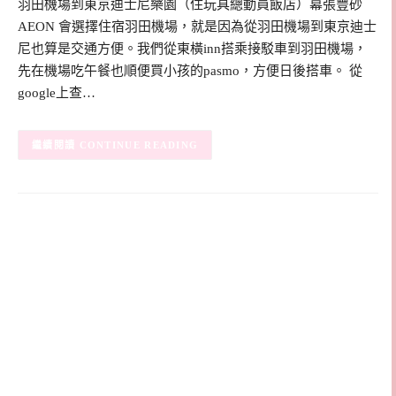
羽田機場到東京迪士尼樂園（住玩具總動員飯店）幕張豐砂
AEON 會選擇住宿羽田機場，就是因為從羽田機場到東京迪士
尼也算是交通方便。我們從東橫inn搭乘接駁車到羽田機場，
先在機場吃午餐也順便買小孩的pasmo，方便日後搭車。 從
google上查…
CONTINUE READING