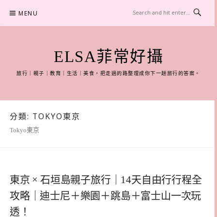
Skip
MENU
to
content
ELSA菲常好攝
旅行｜親子｜教育｜生活｜美食，把走過的路整理成你下一趟旅行的答案。
分類:
TOKYO東京
Tokyo東京
東京 × 石垣島親子旅行｜14天自由行行程全
攻略｜迪士尼＋樂園＋跳島＋富士山一次玩
透！