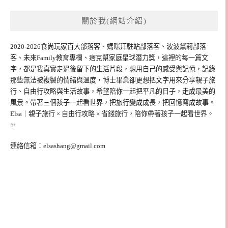
關於我(網站介紹)
2020-2026食尚玩家百大部落客、媽咪拜駐站部落客、波波黛莉部落
客、未來Family教育專欄、痞克幫家庭星球潛力獎，這裡的每一篇文
字，都是我真實走過後留下的生活片段，想用自己的感受與記憶，記錄
那些無法被複製的情緒與溫度，博士畢業卻更想把文字用來分享親子旅
行、自由行攻略與生活故事，希望陪你一起把平凡的日子，走成最美的
風景。帶著三個孩子一起看世界，把旅行變成成長，把回憶寫成故事。
Elsa｜親子旅行 × 自由行攻略 × 省錢旅行，陪你帶著孩子一起看世界。
✨
連絡信箱：
elsashang@gmail.com