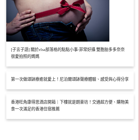
[子言子語] 關於elsa部落格的點點小事-菲常好攝 雙胞胎多多奈奈
很愛拍照的媽媽
第一次做頌缽療癒就愛上！尼泊爾頌缽聲療體驗、感受與心得分享
香港旺角康得思酒店開箱｜下樓就是朗豪坊！交通超方便、購物美
食一次滿足的香港住宿推薦