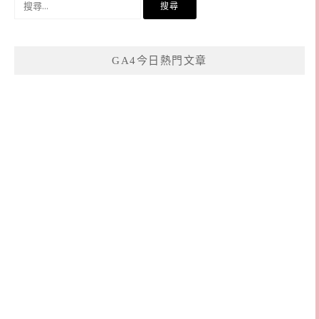
尋
關
鍵
GA4今日熱門文章
字: