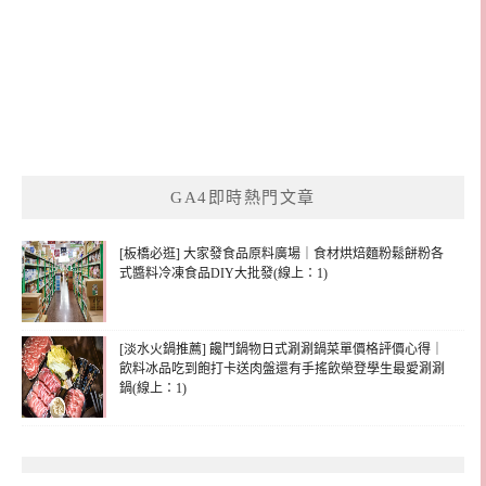
GA4即時熱門文章
[板橋必逛] 大家發食品原料廣場｜食材烘焙麵粉鬆餅粉各
式醬料冷凍食品DIY大批發(線上：1)
[淡水火鍋推薦] 饞鬥鍋物日式涮涮鍋菜單價格評價心得｜
飲料冰品吃到飽打卡送肉盤還有手搖飲榮登學生最愛涮涮
鍋(線上：1)