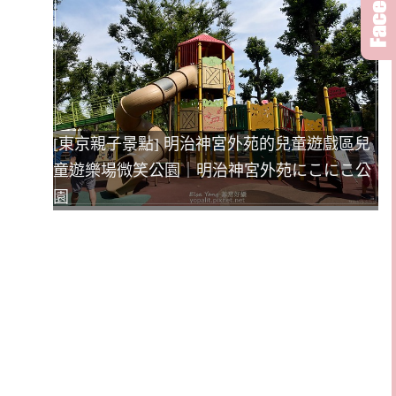
[東京親子景點] 明治神宮外苑的兒童遊戲區兒
童遊樂場微笑公園｜明治神宮外苑にこにこ公
園