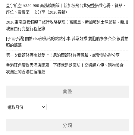
星宇航空 A350-900 商務艙開箱｜新加坡飛台北完整搭乘心得，餐點、
座位、貴賓室一次分享（2026最新）
2026東南亞暑假親子旅行攻略整理：富國島、新加坡迪士尼郵輪、新加
坡自由行完整行程紀錄
[子言子語] 關於elsa部落格的點點小事-菲常好攝 雙胞胎多多奈奈 很愛拍
照的媽媽
第一次做頌缽療癒就愛上！尼泊爾頌缽聲療體驗、感受與心得分享
香港旺角康得思酒店開箱｜下樓就是朗豪坊！交通超方便、購物美食一
次滿足的香港住宿推薦
彙整
彙
整
分類