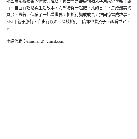
那些無法被複製的情緒與溫度，博士畢業卻更想把文字用來分享親子旅
行、自由行攻略與生活故事，希望陪你一起把平凡的日子，走成最美的
風景。帶著三個孩子一起看世界，把旅行變成成長，把回憶寫成故事。
Elsa｜親子旅行 × 自由行攻略 × 省錢旅行，陪你帶著孩子一起看世界。
✨
連絡信箱：
elsashang@gmail.com