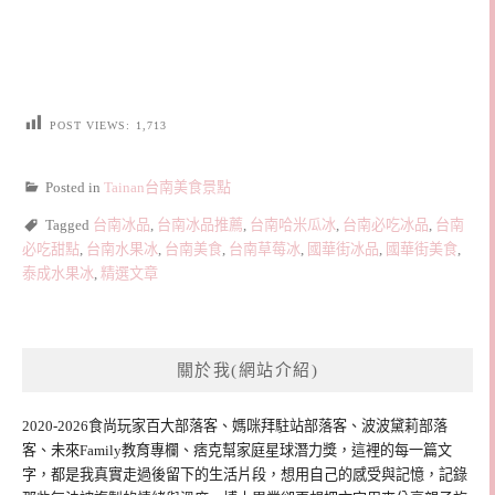
POST VIEWS:
1,713
Posted in
Tainan台南美食景點
Tagged
台南冰品
,
台南冰品推薦
,
台南哈米瓜冰
,
台南必吃冰品
,
台南
必吃甜點
,
台南水果冰
,
台南美食
,
台南草莓冰
,
國華街冰品
,
國華街美食
,
泰成水果冰
,
精選文章
關於我(網站介紹)
2020-2026食尚玩家百大部落客、媽咪拜駐站部落客、波波黛莉部落
客、未來Family教育專欄、痞克幫家庭星球潛力獎，這裡的每一篇文
字，都是我真實走過後留下的生活片段，想用自己的感受與記憶，記錄