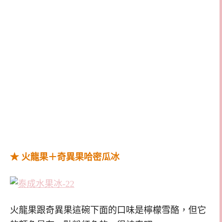
★ 火龍果＋奇異果哈密瓜冰
火龍果跟奇異果這碗下面的口味是檸檬雪酪，但它