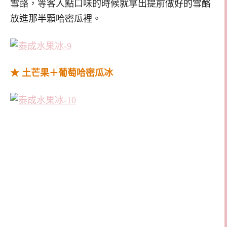
雪酪，等客人點口味的時候就拿出提前做好的雪酪
放進那半顆哈密瓜裡。
★ 土芒果＋葡萄哈密瓜冰