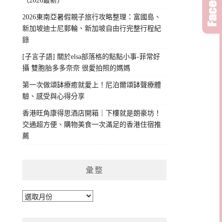
（2026最新）
2026東南亞暑假親子旅行攻略整理：富國島、
新加坡迪士尼郵輪、新加坡自由行完整行程紀
錄
[子言子語] 關於elsa部落格的點點小事-菲常好
攝 雙胞胎多多奈奈 很愛拍照的媽媽
第一次做頌缽療癒就愛上！尼泊爾頌缽聲療體
驗、感受與心得分享
香港旺角康得思酒店開箱｜下樓就是朗豪坊！
交通超方便、購物美食一次滿足的香港住宿推
薦
彙整
彙
整