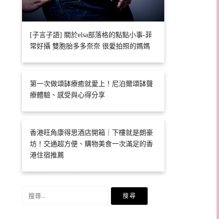
[子言子語] 關於elsa部落格的點點小事-菲
常好攝 雙胞胎多多奈奈 很愛拍照的媽媽
第一次做頌缽療癒就愛上！尼泊爾頌缽聲
療體驗、感受與心得分享
香港旺角康得思酒店開箱｜下樓就是朗豪
坊！交通超方便、購物美食一次滿足的香
港住宿推薦
搜
尋
關