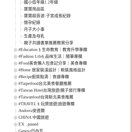
國小低年級1.2年級
寶寶用品區
寶寶超音波-子宮成長紀錄
懷孕紀錄
月子大小事
生產及母乳
親子共讀書單推薦教案分享
#Education § 生命教育｜教育升學專欄
#Fashion Life§ 品味生活｜隨筆專欄
#Food美食懶人包食記分享｜美食專欄
#Home 居家裝潢設計｜軟裝風格設計
#Recipe廚房點滴｜食譜專欄
#Taipeifood台北美食餐廳推薦
#Taiwan Hotel台灣旅遊|親子旅行專欄
#Taiwanfood台灣新北美食推薦
#TRAVEL § 玩樂旅遊|旅遊專欄
Andorra安道爾
CHINA 中國旅遊
EX ..passed
Geneva日內瓦