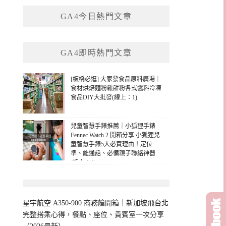
鍵
GA4今日熱門文章
字:
GA4即時熱門文章
[板橋必逛] 大家發食品原料廣場｜
食材烘焙麵粉鬆餅粉各式醬料冷凍
食品DIY大批發(線上：1)
兒童智慧手錶推薦｜小狐狸手錶
Fennec Watch 2 開箱分享 小狐狸兒
童智慧手錶5大必買理由！定位
準、能通話、必備親子聯絡神器
(線上：1)
星宇航空 A350-900 商務艙開箱｜新加坡飛台北
完整搭乘心得，餐點、座位、貴賓室一次分享