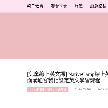
Skip
親子教育
饗食享食
旅遊
廚房紀錄
to
content
[兒童線上英文課] NativeCa
面溝通客製化設定英文學習課程
ELSA YANG
2021-0
4-6 幼稚園中大班＋小一先修班