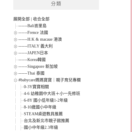
分類
展開全部
|
收合全部
------Bali峇里島
------Frence 法國
------H.K & macaue 港澳
------ITALY 義大利
------JAPEN日本
------Korea韓國
------Singapore 新加坡
------Thai 泰國
#babycare媽媽寶寶｜親子育兒專欄
0-3Y寶寶相關
4-6 幼稚園中大班＋小一先修班
6-8Y 國小低年級1-2年級
8-10歲國小中年級
STEAM桌遊教具推薦
台北及新北市親子館推薦
國小中年級2.3年級