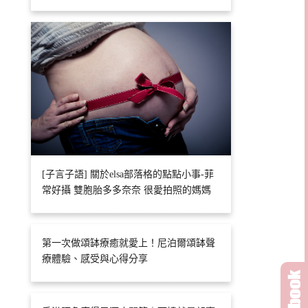
[子言子語] 關於elsa部落格的點點小事-菲
常好攝 雙胞胎多多奈奈 很愛拍照的媽媽
第一次做頌缽療癒就愛上！尼泊爾頌缽聲
療體驗、感受與心得分享