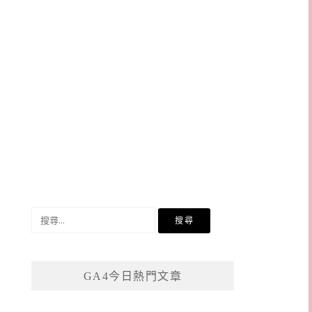
搜
尋
關
鍵
GA4今日熱門文章
字: