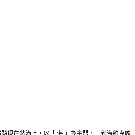
顯現在裝潢上，以「 海 」為主題，一到海維克映