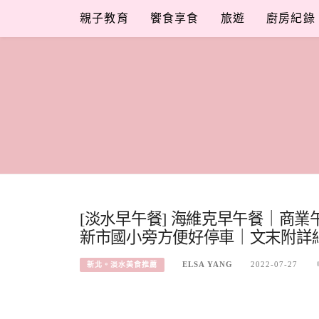
Skip
親子教育
饗食享食
旅遊
廚房紀錄
to
content
[淡水早午餐] 海維克早午餐｜商
新市國小旁方便好停車｜文末附詳
ELSA YANG
2022-07-27
新北。淡水美食推薦