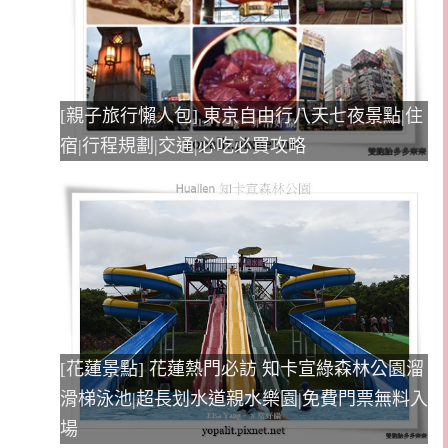
[親子旅行懶人包] 東京自由行八天七夜景點|住
宿|行程規劃|交通|必吃必買攻略
[花蓮景點] 花蓮熱門必訪 知卡宣綠森林公園溜
滑梯泳池|超長划水道親水樂園|免費門票無料入
場