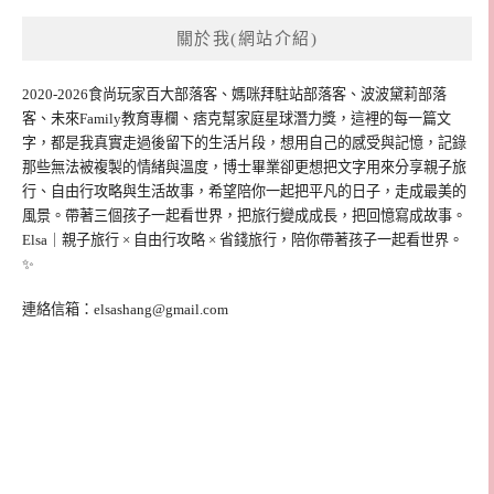
關於我(網站介紹)
2020-2026食尚玩家百大部落客、媽咪拜駐站部落客、波波黛莉部落
客、未來Family教育專欄、痞克幫家庭星球潛力獎，這裡的每一篇文
字，都是我真實走過後留下的生活片段，想用自己的感受與記憶，記錄
那些無法被複製的情緒與溫度，博士畢業卻更想把文字用來分享親子旅
行、自由行攻略與生活故事，希望陪你一起把平凡的日子，走成最美的
風景。帶著三個孩子一起看世界，把旅行變成成長，把回憶寫成故事。
Elsa｜親子旅行 × 自由行攻略 × 省錢旅行，陪你帶著孩子一起看世界。
✨
連絡信箱：
elsashang@gmail.com