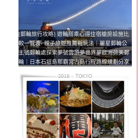
[郵輪旅行攻略] 遊輪搭乘心得住宿艙房設施比
較一覽表- 親子旅遊推薦新玩法｜麗星郵輪公
主號郵輪處探索夢號雲頂夢世界夢歐洲荷美郵
輪｜日本石垣島那霸宮古島行程路線規劃分享