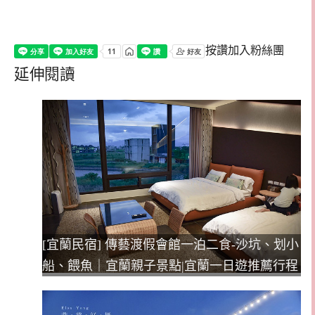
按讚加入粉絲團
延伸閱讀
[宜蘭民宿] 傳藝渡假會館一泊二食-沙坑、划小
船、餵魚｜宜蘭親子景點|宜蘭一日遊推薦行程