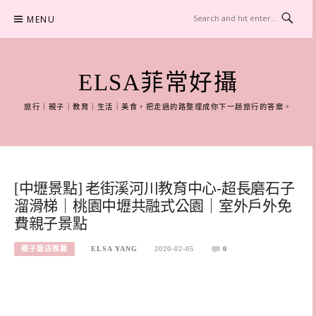
Skip
MENU
to
content
ELSA菲常好攝
旅行｜親子｜教育｜生活｜美食，把走過的路整理成你下一趟旅行的答案。
[中壢景點] 老街溪河川教育中心-超長磨石子
溜滑梯｜桃園中壢共融式公園｜室外戶外免
費親子景點
親子飯店推薦
ELSA YANG
2020-02-05
0