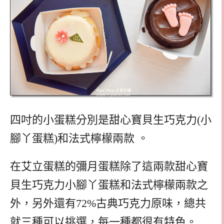
四吋的小蛋糕分別是甜心寶貝生巧克力(小
腳丫蛋糕)和法式檸檬兩款 。
在艾立蛋糕的彌月蛋糕除了這兩款甜心寶
貝生巧克力小腳丫蛋糕和法式檸檬兩款之
外，另外還有72%古典巧克力原味，總共
就三種可以挑選，每一種都很有特色。