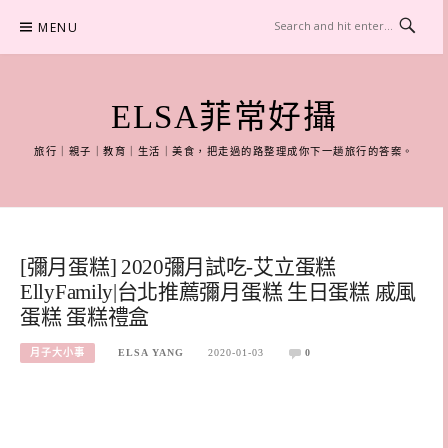
Skip
MENU
to
content
ELSA菲常好攝
旅行｜親子｜教育｜生活｜美食，把走過的路整理成你下一趟旅行的答案。
[彌月蛋糕] 2020彌月試吃-艾立蛋糕
EllyFamily|台北推薦彌月蛋糕 生日蛋糕 戚風
蛋糕 蛋糕禮盒
月子大小事
ELSA YANG
2020-01-03
0