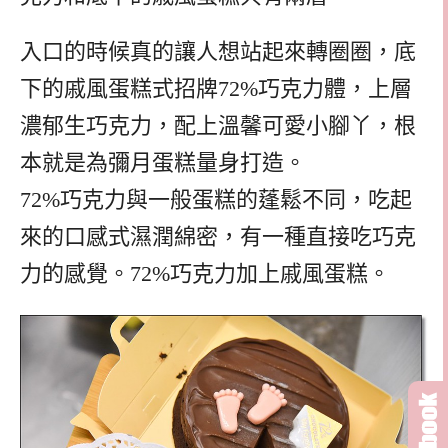
入口的時候真的讓人想站起來轉圈圈，底
下的戚風蛋糕式招牌72%巧克力體，上層
濃郁生巧克力，配上溫馨可愛小腳丫，根
本就是為彌月蛋糕量身打造。
72%巧克力與一般蛋糕的蓬鬆不同，吃起
來的口感式濕潤綿密，有一種直接吃巧克
力的感覺。72%巧克力加上戚風蛋糕。