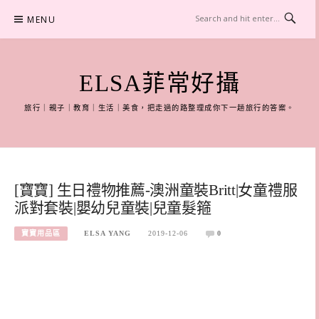
Skip
MENU
to
content
ELSA菲常好攝
旅行｜親子｜教育｜生活｜美食，把走過的路整理成你下一趟旅行的答案。
[寶寶] 生日禮物推薦-澳洲童裝Britt|女童禮服
派對套裝|嬰幼兒童裝|兒童髮箍
寶寶用品區
ELSA YANG
2019-12-06
0