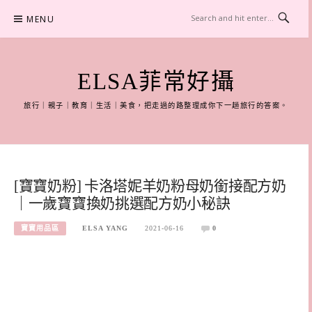
Skip
MENU
to
content
ELSA菲常好攝
旅行｜親子｜教育｜生活｜美食，把走過的路整理成你下一趟旅行的答案。
[寶寶奶粉] 卡洛塔妮羊奶粉母奶銜接配方奶
｜一歲寶寶換奶挑選配方奶小秘訣
寶寶用品區
ELSA YANG
2021-06-16
0