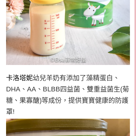
卡洛塔妮
幼兒羊奶有添加了藻精蛋白、
DHA、AA、BLBB四益菌、雙重益菌生(菊
糖、果寡醣)等成份，提供寶寶健康的防護
罩!