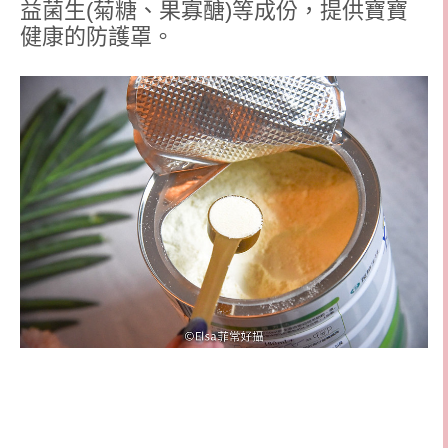
益菌生(菊糖、果寡醣)等成份，提供寶寶
健康的防護罩。