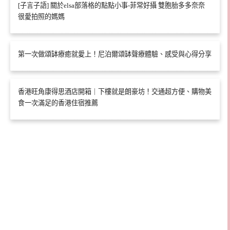
[子言子語] 關於elsa部落格的點點小事-菲常好攝 雙胞胎多多奈奈
很愛拍照的媽媽
第一次做頌缽療癒就愛上！尼泊爾頌缽聲療體驗、感受與心得分享
香港旺角康得思酒店開箱｜下樓就是朗豪坊！交通超方便、購物美
食一次滿足的香港住宿推薦