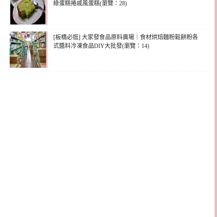
綠蛋糕捲戚風蛋糕(瀏覽：28)
[板橋必逛] 大家發食品原料廣場｜食材烘焙麵粉鬆餅粉各
式醬料冷凍食品DIY大批發(瀏覽：14)