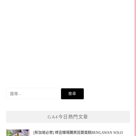
搜
尋
關
鍵
GA4今日熱門文章
字:
[新加坡必買] 樟宜機場購買班蘭蛋糕BENGAWAN SOLO