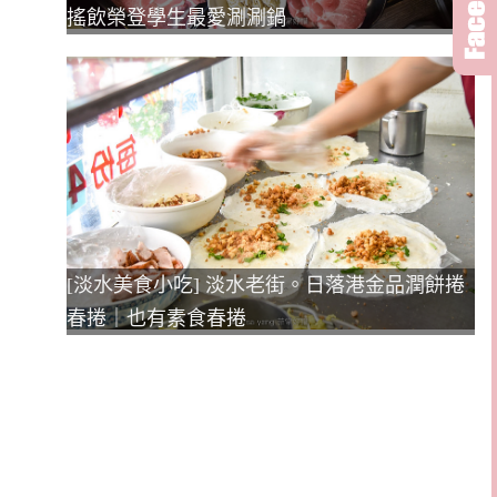
搖飲榮登學生最愛涮涮鍋
[淡水美食小吃] 淡水老街。日落港金品潤餅捲
春捲｜也有素食春捲