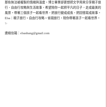
那些無法被複製的情緒與溫度，博士畢業卻更想把文字用來分享親子旅
行、自由行攻略與生活故事，希望陪你一起把平凡的日子，走成最美的
風景。帶著三個孩子一起看世界，把旅行變成成長，把回憶寫成故事。
Elsa｜親子旅行 × 自由行攻略 × 省錢旅行，陪你帶著孩子一起看世界。
✨
連絡信箱：
elsashang@gmail.com