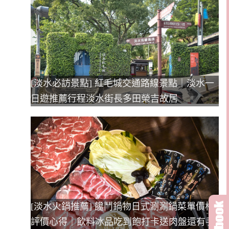
[淡水必訪景點] 紅毛城交通路線景點｜淡水一
日遊推薦行程淡水街長多田榮吉故居
[淡水火鍋推薦] 饞鬥鍋物日式涮涮鍋菜單價格
評價心得｜飲料冰品吃到飽打卡送肉盤還有手