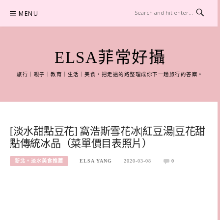
Skip
MENU
to
content
ELSA菲常好攝
旅行｜親子｜教育｜生活｜美食，把走過的路整理成你下一趟旅行的答案。
[淡水甜點豆花] 窩浩斯雪花冰|紅豆湯|豆花甜
點傳統冰品（菜單價目表照片）
新北。淡水美食推薦
ELSA YANG
2020-03-08
0