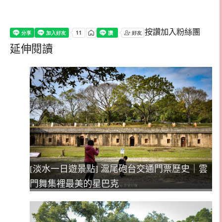
按讚加入粉絲團
延伸閱讀
[淡水一日遊景點] 滬尾砲台交通門票歷史｜雲
門舞集裡最美的星巴克