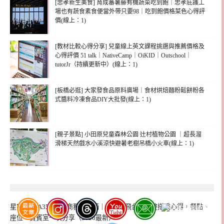
[忠孝新生美食] 育成蕃薯藤有機蔬菜吃到飽｜忠孝庇護工
場也有蔬食素食便當外帶只要98｜吃到飽價格菜色心得評
價(線上：1)
[教材比較心得分享] 兒童線上英文課程挑選與推薦價格及
心得評價 51 talk｜NativeCamp｜OiKID｜Outschool｜
tutorJr（持續更新中）(線上：1)
[板橋必逛] 大家發食品原料廣場｜食材烘焙麵粉鬆餅粉各
式醬料冷凍食品DIY大批發(線上：1)
[親子景點] 小田原兒童森林公園 辻村植物公園 ｜超長溜
滑梯天然戲水小溪涼快避暑老樹吊橋小火車(線上：1)
星宇航空 A350-900 商務艙開箱｜新加坡飛台北完整搭乘心得，餐點、
座位、貴賓室一次分享（2026最新）