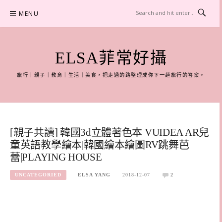
Skip
MENU
to
content
ELSA菲常好攝
旅行｜親子｜教育｜生活｜美食，把走過的路整理成你下一趟旅行的答案。
[親子共讀] 韓國3d立體著色本 VUIDEA AR兒
童英語教學繪本|韓國繪本繪圖RV跳舞芭
蕾|PLAYING HOUSE
UNCATEGORIED
ELSA YANG
2018-12-07
2