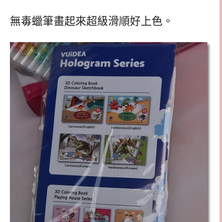
無毒蠟筆畫起來超級滑順好上色。