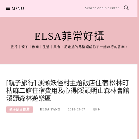
Skip
MENU
to
content
ELSA菲常好攝
旅行｜親子｜教育｜生活｜美食，把走過的路整理成你下一趟旅行的答案。
[親子旅行] 溪頭妖怪村主題飯店住宿|松林町
枯麻二館住宿費用及心得|溪頭明山森林會館
溪頭森林遊樂區
親子飯店推薦
ELSA YANG
2018-09-07
0