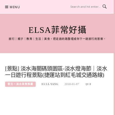
Skip
MENU
to
content
ELSA菲常好攝
旅行｜親子｜教育｜生活｜美食，把走過的路整理成你下一趟旅行的答案。
[景點] 淡水海關碼頭園區-淡水燈海節｜淡水
一日遊行程景點(捷運站到紅毛城交通路線)
新北。淡水美食推薦
ELSA YANG
2018-01-07
0