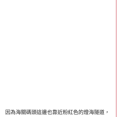
因為海關碼頭這邊也靠近粉紅色的燈海隧道，