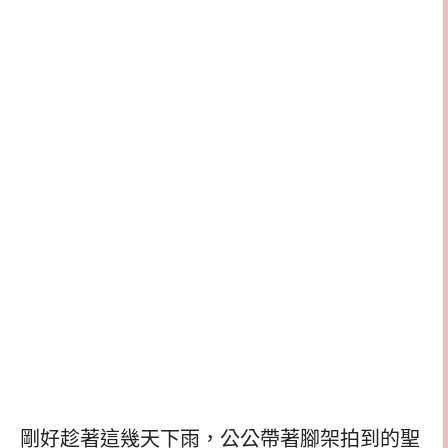
剛好趁著這幾天下雨，公公帶著腳架拍到的聖