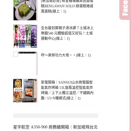
[新加坡必買] 樟宜機場購買班蘭蛋
糕BENGAWAN SOLO 綠蛋糕捲戚
風蛋糕(線上：1)
全台最划算親子滑冰課？土城冰上
樂園540 元體驗超值又好玩！土城
運動中心(線上：1)
呼～美勞功力大增。。(線上：1)
家電開箱｜SANSUI山水微電腦智
能氣炸烤箱 15L旋風溫控智能氣炸
烤箱／上下火獨立溫控／不鏽鋼內
膽 / 13+N種模式(線上：1)
星宇航空 A350-900 商務艙開箱｜新加坡飛台北