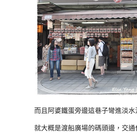
而且阿婆鐵蛋旁邊這巷子彎進淡水
就大概是渡船廣場的碼頭邊，交通