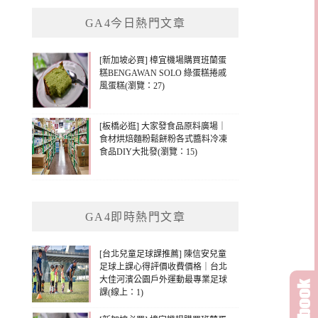
鍵
GA4今日熱門文章
字:
[新加坡必買] 樟宜機場購買班蘭蛋
糕BENGAWAN SOLO 綠蛋糕捲戚
風蛋糕(瀏覽：27)
[板橋必逛] 大家發食品原料廣場｜
食材烘焙麵粉鬆餅粉各式醬料冷凍
食品DIY大批發(瀏覽：15)
GA4即時熱門文章
[台北兒童足球課推薦] 陳信安兒童
足球上課心得評價收費價格｜台北
大佳河濱公園戶外運動最專業足球
課(線上：1)