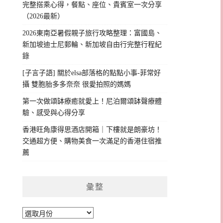
完整搭乘心得，餐點、座位、貴賓室一次分享
（2026最新）
2026東南亞暑假親子旅行攻略整理：富國島、
新加坡迪士尼郵輪、新加坡自由行完整行程紀
錄
[子言子語] 關於elsa部落格的點點小事-菲常好
攝 雙胞胎多多奈奈 很愛拍照的媽媽
第一次做頌缽療癒就愛上！尼泊爾頌缽聲療體
驗、感受與心得分享
香港旺角康得思酒店開箱｜下樓就是朗豪坊！
交通超方便、購物美食一次滿足的香港住宿推
薦
彙整
彙