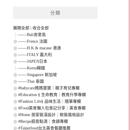
整
分類
展開全部
|
收合全部
------Bali峇里島
------Frence 法國
------H.K & macaue 港澳
------ITALY 義大利
------JAPEN日本
------Korea韓國
------Singapore 新加坡
------Thai 泰國
#babycare媽媽寶寶｜親子育兒專欄
#Education § 生命教育｜教育升學專欄
#Fashion Life§ 品味生活｜隨筆專欄
#Food美食懶人包食記分享｜美食專欄
#Home 居家裝潢設計｜軟裝風格設計
#Recipe廚房點滴｜食譜專欄
#Taipeifood台北美食餐廳推薦