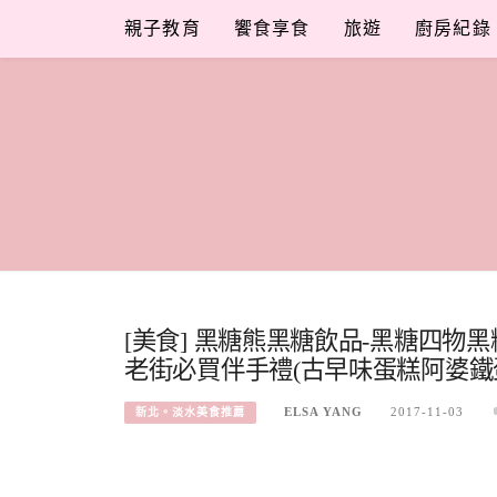
Skip
親子教育
饗食享食
旅遊
廚房紀錄
to
content
[美食] 黑糖熊黑糖飲品-黑糖四物
老街必買伴手禮(古早味蛋糕阿婆鐵
ELSA YANG
2017-11-03
新北。淡水美食推薦