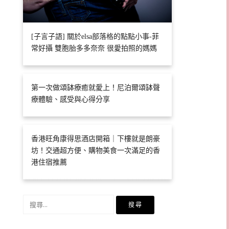
[子言子語] 關於elsa部落格的點點小事-菲
常好攝 雙胞胎多多奈奈 很愛拍照的媽媽
第一次做頌缽療癒就愛上！尼泊爾頌缽聲
療體驗、感受與心得分享
香港旺角康得思酒店開箱｜下樓就是朗豪
坊！交通超方便、購物美食一次滿足的香
港住宿推薦
搜
尋
關