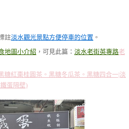
標註
淡水觀光景點方便停車的位置
。
食地圖小介紹
，可見此篇：
淡水老街英專路
老