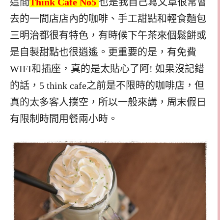
這間
Think Cafe No5
也是我自己寫文章很常會
去的一間店店內的咖啡、手工甜點和輕食麵包
三明治都很有特色，有時候下午茶來個鬆餅或
是自製甜點也很逍遙。更重要的是，有免費
WIFI
和插座，真的是太貼心了阿
! 如果沒記錯
的話，5 think cafe之前是不限時的咖啡店，但
真的太多客人撲空，所以
一般來講，周末假日
有限制時間用餐兩小時。