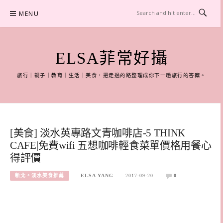
Skip
MENU
to
content
ELSA菲常好攝
旅行｜親子｜教育｜生活｜美食，把走過的路整理成你下一趟旅行的答案。
[美食] 淡水英專路文青咖啡店-5 THINK
CAFE|免費wifi 五想咖啡輕食菜單價格用餐心
得評價
新北。淡水美食推薦
ELSA YANG
2017-09-20
0