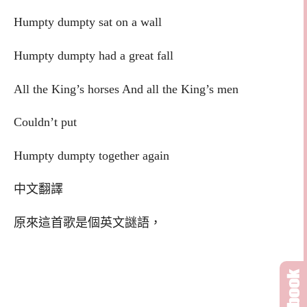
Humpty dumpty sat on a wall
Humpty dumpty had a great fall
All the King’s horses And all the King’s men
Couldn’t put
Humpty dumpty together again
中文翻譯
原來這首歌是個英文謎語，