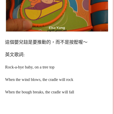
這個嬰兒鈕是要推動的，而不是按壓喔～
英文歌詞:
Rock-a-bye baby, on a tree top
When the wind blows, the cradle will rock
When the bough breaks, the cradle will fall