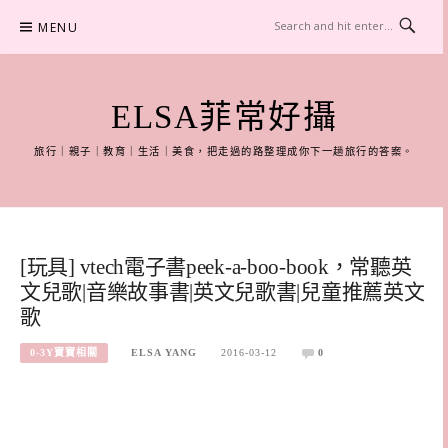
Skip
MENU
to
content
ELSA菲常好攝
旅行｜親子｜教育｜生活｜美食，把走過的路整理成你下一趟旅行的答案。
[玩具] vtech電子書peek-a-boo-book，常聽英
文兒歌|音樂故事書|英文兒歌書|兒童推薦英文
歌
0-3Y寶寶相關
ELSA YANG
2016-03-12
0