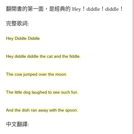
翻開書的第一面，是經典的 Hey！diddle！diddle！
完整歌詞:
Hey Diddle Diddle
Hey diddle diddle the cat and the fiddle.
The cow jumped over the moon.
The little dog laughed to see such fun.
And the dish ran away with the spoon.
中文翻譯: