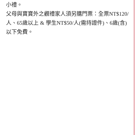
小禮。
父母與寶寶外之觀禮家人須另購門票：全票
NT$120/
人、
65
歲以上
&
學生
NT$50/
人
(
需持證件
)
、
6
歲
(
含
)
以下免費。