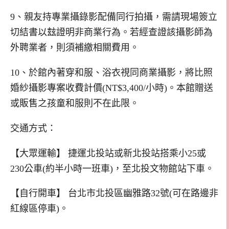
9、親友持專業攝錄影配備同行拍攝，需請現場簽立
切結書以玆證明非商業行為。若經查證該攝影師為
外聘業者，則須補繳相關費用。
10、於館內著穿和服、浴衣視同商業攝影，將比照
婚紗攝影專案收費計價
(NT$3,400/
小時
)
。本館贈送
或販售之孩童和服則不在此限。
交通方式：
【大眾運輸】
捷運北投站或新北投站搭乘小
25
或
230
公車
(
約半小時一班車
)
，至北投文物館站下車。
【自行開車】
台北市北投區幽雅路
32
號
(
可在路邊非
紅線區停車
)
。