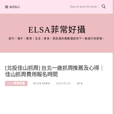
Skip
MENU
to
content
ELSA菲常好攝
旅行｜親子｜教育｜生活｜美食，把走過的路整理成你下一趟旅行的答案。
[北投佳山抓周] 台北一歲抓周推薦及心得｜
佳山抓周費用報名時間
0-3Y寶寶相關
ELSA YANG
2022-02-26
0