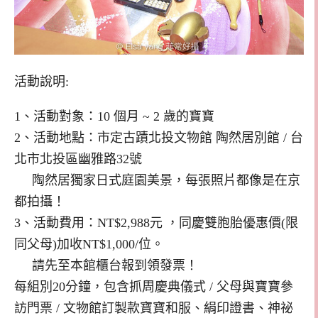
活動說明
:
1
、活動對象：
10
個月
~ 2
歲的寶寶
2
、活動地點：市定古蹟北投文物館
陶然居別館
/
台
北市北投區幽雅路
32
號
陶然居獨家日式庭園美景，每張照片都像是在京
都拍攝！
3
、活動費用：
NT$2,988
元
，同慶雙胞胎優惠價
(
限
同父母
)
加收
NT$1,000/
位。
請先至本館櫃台報到領發票！
每組別
20
分鐘，包含抓周慶典儀式
/
父母與寶寶參
訪門票
/
文物館訂製款寶寶和服、絹印證書、神祕