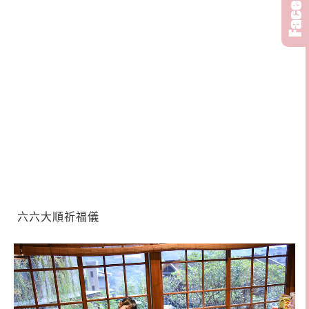
六六大順祈福儀