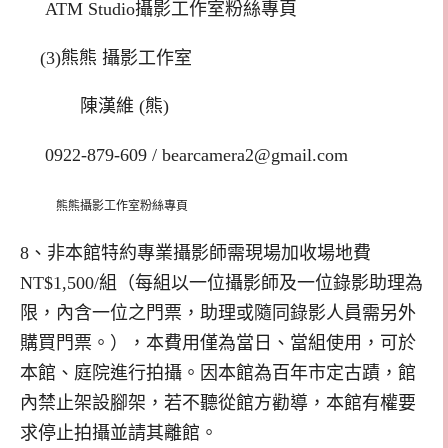
ATM Studio
攝影工作室粉絲專頁
(3)
熊熊
攝影工作室
陳漢維
(
熊
)
0922-879-609 /
bearcamera2@gmail.com
熊熊攝影工作室粉絲專頁
8、非本館特約專業攝影師需現場加收場地費
NT$1,500/
組（每組以一位攝影師及一位錄影助理為
限，內含一位之門票，助理或隨同錄影人員需另外
購買門票。），本費用僅為當日、當組使用，可於
本館、庭院進行拍攝。因本館為百年市定古蹟，館
內禁止架設腳架，若不聽從館方勸導，本館有權要
求停止拍攝並請其離館。