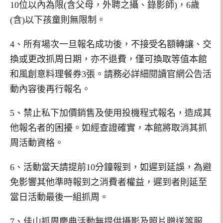
10
位以內為限
(
含父母，外聘之攝、錄影師
)
，
6
歲
(
含
)
以下孩童則無限制。
4、所有場次一旦報名成功後，不接受名額轉讓、交
換或更改抓周日期，亦不退費，僅可換取等值本館
和風創意料理餐券
3
張。請務必詳細閱讀官網公告活
動內容後再行報名。
5、禁止私下加價銷售及使用投機程式報名，造成其
他報名者的困擾。如經查證確實，本館將取消其抓
周活動資格。
6、活動當天請提前
10
分鐘報到，如遲到延誤，為避
免影響其他準時報到之消費者權益，遲到者則延至
當日活動最後一組抓周。
7、佳山抓周慶典活動無提供攝影及照片贈送等服