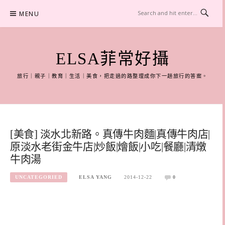
Skip
MENU
to
content
ELSA菲常好攝
旅行｜親子｜教育｜生活｜美食，把走過的路整理成你下一趟旅行的答案。
[美食] 淡水北新路。真傳牛肉麵|真傳牛肉店|
原淡水老街金牛店|炒飯|燴飯|小吃|餐廳|清燉
牛肉湯
UNCATEGORIED
ELSA YANG
2014-12-22
0