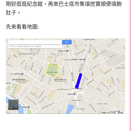
剛好逛逛紀念館，再來巴士底市集填挖寶順便填飽
肚子。
先來看看地圖: