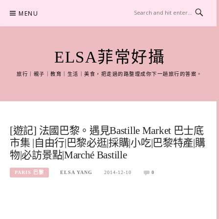
Skip
MENU
to
content
ELSA菲常好攝
旅行｜親子｜教育｜生活｜美食，把走過的路整理成你下一趟旅行的答案。
[遊記] 法國巴黎。遇見Bastille Market 巴士底
市集 |自由行|巴黎必逛|採購|小吃|巴黎特產|購
物|必訪景點|Marché Bastille
PARIS 巴黎
ELSA YANG
2014-12-10
0