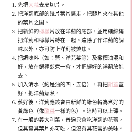
先把
大蒜
去皮切片。
把洋薊底部的幾片葉片撕走，把蒜片夾在其他
的葉片之間。
把新鮮的
檸檬
片放在洋薊的底部，並用細綿繩
把洋薊和檸檬片縛在一起。這除了作洋薊的調
味以外，亦可防止洋薊被燒焦。
把調味料（如：鹽、洋芫荽等）及橄欖油混和
好，放在鍋裡煎煮一會，才把縛好的洋薊放進
去。
加入清水（約是油的四、五倍），再把
鍋蓋
蓋
好，把洋薊蒸煮。
蒸好後，洋薊應該會由新鮮的綠色轉為煮好的
黃綠色（像
酸菜
一樣的色）。這時可以上碟。
在一般的義大利菜，普遍只會吃洋薊的花蕾，
但其實其葉片亦可吃，但沒有其花蕾的美味。