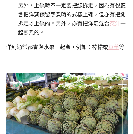
另外，上碟時不一定要把線拆走，因為有餐廳
會把洋薊保留烹煮時的式樣上碟，但亦有把繩
拆走才上碟的。另外，亦有把洋薊混合
芡汁
一
起煎煮的。
洋薊通常都會與水果一起煮，例如：檸檬或
草莓
等