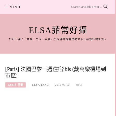
Skip
MENU
to
content
ELSA菲常好攝
旅行｜親子｜教育｜生活｜美食，把走過的路整理成你下一趟旅行的答案。
[Paris] 法國巴黎一週住宿ibis (戴高樂機場到
市區)
PARIS 巴黎
ELSA YANG
2013-07-15
3