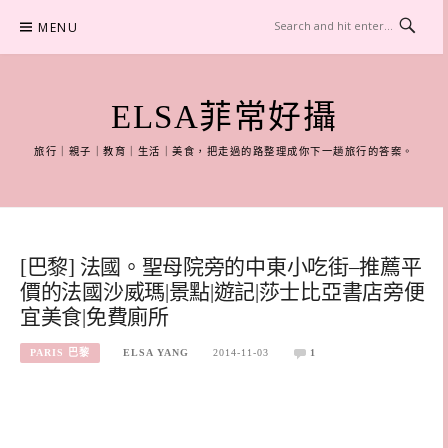
Skip
MENU
to
content
ELSA菲常好攝
旅行｜親子｜教育｜生活｜美食，把走過的路整理成你下一趟旅行的答案。
[巴黎] 法國。聖母院旁的中東小吃街–推薦平
價的法國沙威瑪|景點|遊記|莎士比亞書店旁便
宜美食|免費廁所
PARIS 巴黎
ELSA YANG
2014-11-03
1