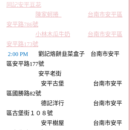
同記安平豆花
陳家蚵捲
台南市安平區
安平路
786
號
小林木瓜牛奶
台南市安平區
安平路173號
2:00 PM
劉記烙餅韭菜盒子
台南市安平
區安平路
177
號
安平老街
安平古堡
台南市安平
區國勝路
82
號
德記洋行
台南市安平
區古堡街１０８號
安平樹屋
台南市安平