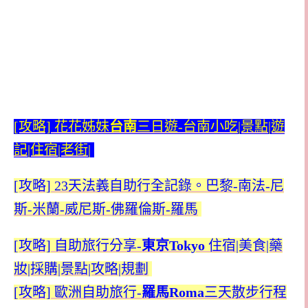
[攻略]
花花姊妹
台南
三日遊-台南小吃|景點|遊
記|住宿|老街|
[攻略] 23天法義自助行全記錄。巴黎-南法-尼
斯-米蘭-威尼斯-佛羅倫斯-羅馬
[攻略]
自助旅行分享-
東京Tokyo
住宿|美食|藥
妝|採購|景點|攻略|規劃
[攻略] 歐洲自助旅行-
羅馬R
oma
三天散步行程