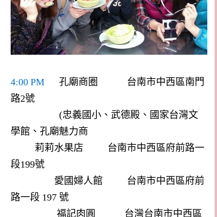
4:00 PM
孔廟商圈
台南市中西區南門
路
2
號
(
忠義國小、武德殿、國家台灣文
學館、孔廟魅力商
莉莉水果店
台南市中西區府前路一
段
199
號
愛國婦人館
台南市中西區府前
路一段
197
號
福記肉圓
台灣台南市中西區