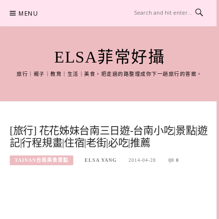
Skip
MENU
to
content
ELSA菲常好攝
旅行｜親子｜教育｜生活｜美食，把走過的路整理成你下一趟旅行的答案。
[旅行] 花花姊妹台南三日遊-台南小吃|景點|遊
記|行程規畫|住宿|老街|必吃|推薦
TAINAN台南美食景點
ELSA YANG
2014-04-28
0