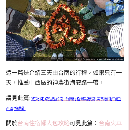
這一篇是介紹三天由台南的行程，如果只有一
天，推薦中西區的神農街海安路一帶，
請見此篇:
[遊記]走路逛逛台南–台南行程景點規劃|美食|藝術街|
中
西區|神農街
關於
台南住宿懶人包攻略
可見此篇：
台南火車