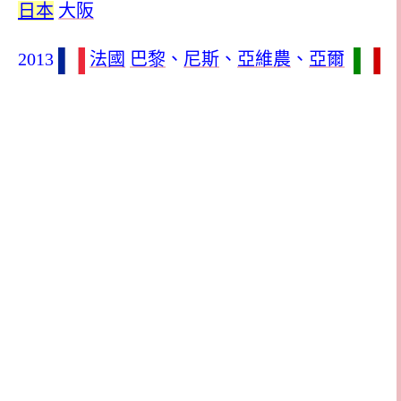
日本
大阪
2013
法國
巴黎
、
尼斯
、
亞維農
、
亞爾