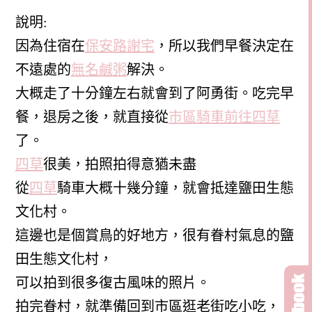
說明:
因為住宿在
保安路謝宅
，所以我們早餐決定在
不遠處的
無名鹹粥
解決。
大概走了十分鐘左右就會到了阿勇街。吃完早
餐，退房之後，就直接從
市區騎車前往四草
了。
四草
很美，拍照拍得意猶未盡
從
四草
騎車大概十幾分鐘，就會抵達鹽田生態
文化村。
這邊也是個賞鳥的好地方，很有眷村氣息的鹽
田生態文化村，
可以拍到很多復古風味的照片。
拍完眷村，就準備回到市區逛老街吃小吃，