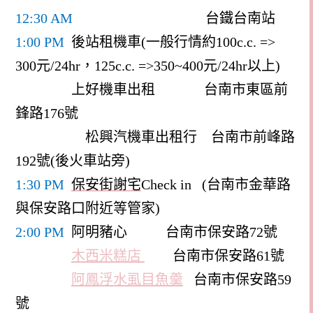
12:30 AM
台鐵台南站
1:00 PM
後站租機車(一般行情約100c.c. =>
300元/24hr，125c.c. =>350~400元/24hr以上)
上好機車出租
台南市東區前
鋒路
176
號
松興汽機車出租行
台南市前峰路
192
號
(
後火車站旁
)
1:30 PM
保安街謝宅
Check in (
台南市金華路
與保安路口附近等管家)
2:00 PM
阿明豬心
台南市保安路
72
號
木西米糕店
台南市保安路
61
號
阿鳳浮水虱目魚羹
台南市保安路59
號