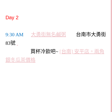
Day 2
9:30 AM
大勇街無名鹹粥
台南市大勇街
83
號
買杯冷飲吧~
[台南] 安平店。兩角
銀冬瓜茶價格