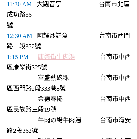
11:30 AM
大觀音亭
台南市北區
成功路
86
號
12:30 AM
阿輝炒鱔魚
台南市西門
路二段
352
號
1:15 PM
康樂街牛肉湯
台南市中西
區康樂街
325
號
富盛號碗粿
台南市中西
區西門路
2
段
333
巷
8
號
金德春捲
台南市中西
區民族路三段
19
號
牛肉の場牛肉湯
台南市海安
路
2
段
362
號