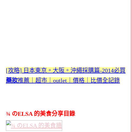
[
攻略]
日本東京。大阪。沖繩採購篇-2014必買
藥妝
推薦｜
超市｜outlet｜價格｜比價全記錄
¾ のELSA 的美食分享目錄