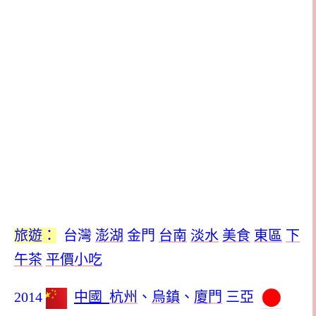
旅遊：
台灣
澎湖
金門
台南
淡水
美食
東區
下
午茶
平價小吃
2014
中國
杭州
、
烏鎮
、
廈門
三亞