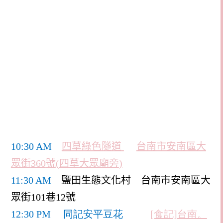
10:30 AM
四草綠色隧道
台南市安南區大
眾街
360
號
(
四草大眾廟旁
)
11:30 AM
鹽田生態文化村
台南市安南區大
眾街
101
巷
12
號
12:30 PM 同記安平豆花
[食記]台南。