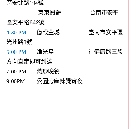
區安北路
194
號
東東蝦餅
台南市安平
區安平路
642
號
4:30 PM
億載金城
臺南市安平區
光州路
3
號
5:00 PM
漁光島
往健康路三段
方向直走即可到達
7:00 PM 熱炒晚餐
9:00PM 公園旁麻辣燙宵夜