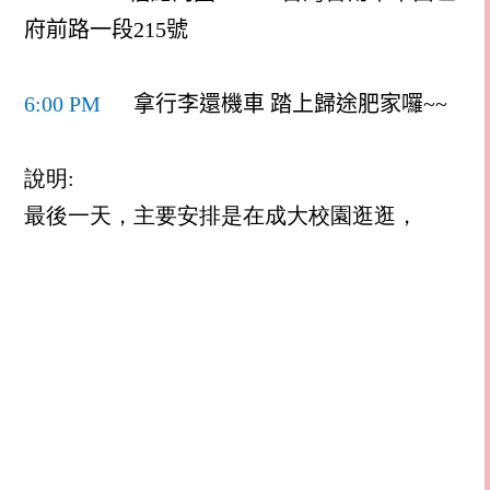
府前路一段
215
號
6:00 PM
拿行李還機車 踏上歸途肥家囉
~~
說明:
最後一天，主要安排是在成大校園逛逛，