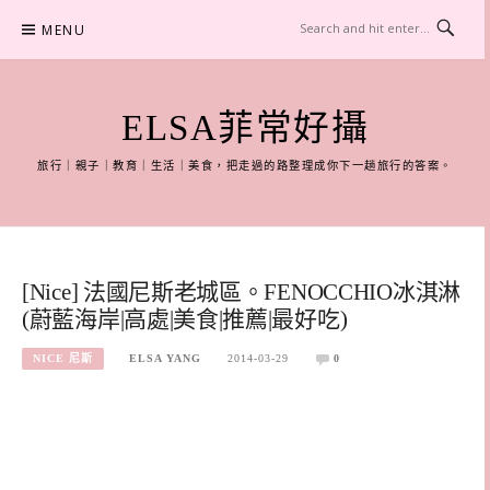
Skip
MENU
to
content
ELSA菲常好攝
旅行｜親子｜教育｜生活｜美食，把走過的路整理成你下一趟旅行的答案。
[Nice] 法國尼斯老城區。FENOCCHIO冰淇淋
(蔚藍海岸|高處|美食|推薦|最好吃)
NICE 尼斯
ELSA YANG
2014-03-29
0