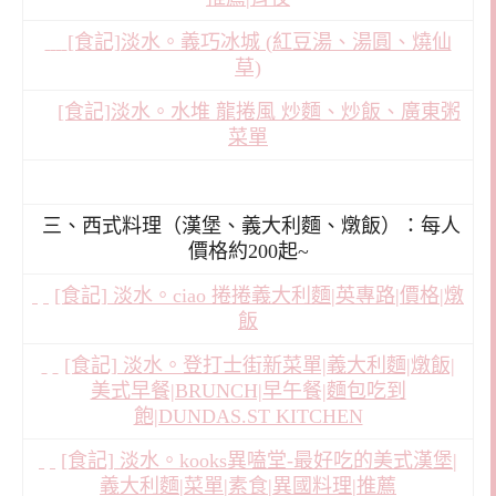
[食記]淡水。義巧冰城 (紅豆湯、湯圓、燒仙
草)
[食記]淡水。水堆 龍捲風 炒麵、炒飯、廣東粥
菜單
三、西式料理（漢堡、義大利麵、燉飯）：每人
價格約200起~
[食記] 淡水。ciao 捲捲義大利麵|英專路|價格|燉
飯
[食記] 淡水。登打士街新菜單|義大利麵|燉飯|
美式早餐|BRUNCH|早午餐|麵包吃到
飽|DUNDAS.ST KITCHEN
[食記] 淡水。kooks異嗑堂-最好吃的美式漢堡|
義大利麵|菜單|素食|異國料理|推薦