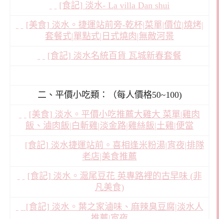
[食記] 淡水- La villa Dan shui
[美食] 淡水。捷運站前旁-乾杯|菜單|價位|燒烤|
套餐式|單點式|日式燒肉|無敵河景
[食記] 淡水名統百貨 瓦城新春套餐
二、平價小吃類：（每人價格50~100)
[美食] 淡水。平價小吃推薦大雞大 菜單|雞肉
飯、滷肉飯|白斬雞|淡金路|雞絲飯|土雞|便當
[食記] 淡水捷運站前。喜相逢米粉湯|宵夜|排隊
老店|美食推薦
[食記] 淡水。滬尾豆花 英專路裡的古早味 (非
凡美食)
[食記] 淡水。葉之家滷味、麻辣臭豆腐|淡水人
推薦|宵夜