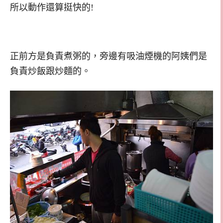
所以動作還算挺快的!
正前方是負責煮粥的，旁邊有吸油煙機的阿姨們是
負責炒飯跟炒麵的。