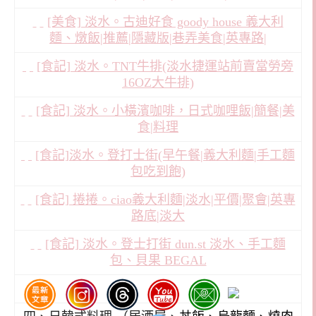
[美食] 淡水。古迪好食 goody house 義大利
麵、燉飯|推薦|隱藏版|巷弄美食|英專路|
[食記] 淡水。TNT牛排(淡水捷運站前賣當勞旁
16OZ大牛排)
[食記] 淡水。小橫濱咖啡，日式咖哩飯|簡餐|美
食|料理
[食記]淡水。登打士街(早午餐|義大利麵|手工麵
包吃到飽)
[食記] 捲捲。ciao義大利麵|淡水|平價|聚會|英專
路底|淡大
[食記] 淡水。登士打街 dun.st 淡水、手工麵
包、貝果 BEGAL