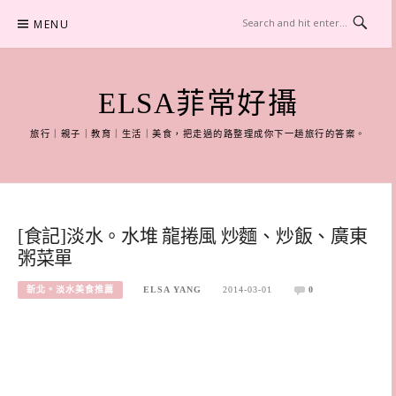
Skip
MENU
to
content
ELSA菲常好攝
旅行｜親子｜教育｜生活｜美食，把走過的路整理成你下一趟旅行的答案。
[食記]淡水。水堆 龍捲風 炒麵、炒飯、廣東
粥菜單
新北。淡水美食推薦
ELSA YANG
2014-03-01
0