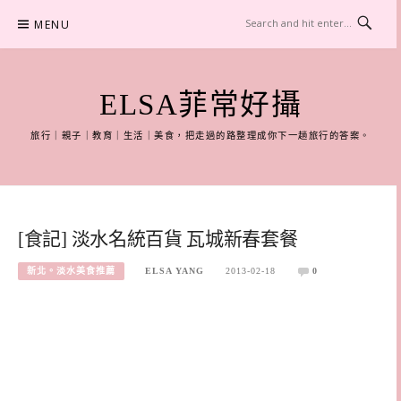
Skip
MENU
to
content
ELSA菲常好攝
旅行｜親子｜教育｜生活｜美食，把走過的路整理成你下一趟旅行的答案。
[食記] 淡水名統百貨 瓦城新春套餐
新北。淡水美食推薦
ELSA YANG
2013-02-18
0