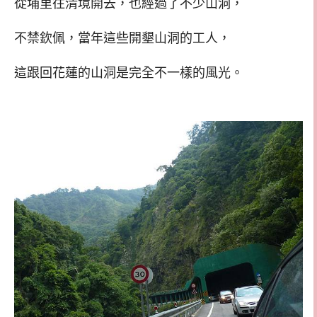
從埔里往清境開去，也經過了不少山洞，
不禁欽佩，當年這些開墾山洞的工人，
這跟回花蓮的山洞是完全不一樣的風光。