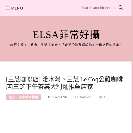
Skip
MENU
to
content
ELSA菲常好攝
旅行｜親子｜教育｜生活｜美食，把走過的路整理成你下一趟旅行的答案。
[三芝咖啡店] 淺水灣。三芝 Le Coq公雞咖啡
店|三芝下午茶義大利麵推薦店家
新北。淡水美食推薦
ELSA YANG
2018-06-25
0