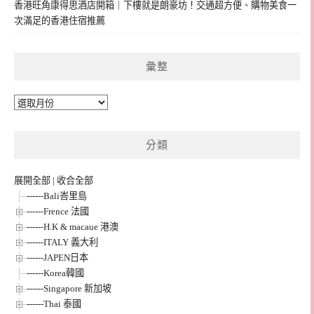
香港旺角康得思酒店開箱｜下樓就是朗豪坊！交通超方便、購物美食一
次滿足的香港住宿推薦
彙整
彙
整
分類
展開全部
|
收合全部
------Bali峇里島
------Frence 法國
------H.K & macaue 港澳
------ITALY 義大利
------JAPEN日本
------Korea韓國
------Singapore 新加坡
------Thai 泰國