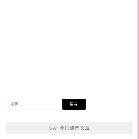
搜
尋
關
鍵
GA4今日熱門文章
字: