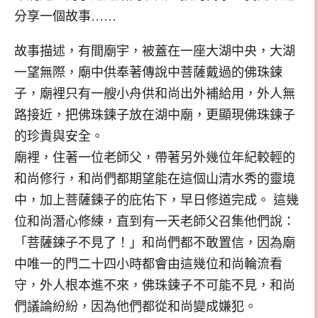
分享一個故事……
故事描述，有間廟宇，被蓋在一座大湖中央，大湖
一望無際，廟中供奉著傳說中菩薩戴過的佛珠鍊
子，廟裡只有一艘小舟供和尚出外補給用，外人無
路接近，把佛珠鍊子放在湖中廟，更顯現佛珠鍊子
的珍貴與安全。
廟裡，住著一位老師父，帶著另外幾位年紀較輕的
和尚修行，和尚們都期望能在這個山清水秀的靈境
中，加上菩薩鍊子的庇佑下，早日修道完成。 這幾
位和尚潛心修練，直到有一天老師父召集他們說：
「菩薩鍊子不見了！」和尚們都不敢置信，因為廟
中唯一的門二十四小時都會由這幾位和尚輪流看
守，外人根本進不來，佛珠鍊子不可能不見，和尚
們議論紛紛，因為他們都從和尚變成嫌犯。