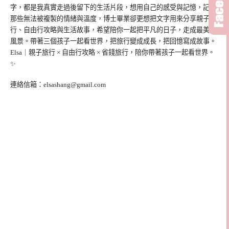
字，都是我真實走過後留下的生活片段，想用自己的感受與記憶，記錄
那些無法被複製的情緒與溫度，博士畢業卻更想把文字用來分享親子旅
行、自由行攻略與生活故事，希望陪你一起把平凡的日子，走成最美的
風景。帶著三個孩子一起看世界，把旅行變成成長，把回憶寫成故事。
Elsa｜親子旅行 × 自由行攻略 × 省錢旅行，陪你帶著孩子一起看世界。
✨
連絡信箱：
elsashang@gmail.com