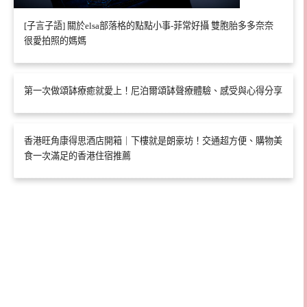
[子言子語] 關於elsa部落格的點點小事-菲常好攝 雙胞胎多多奈奈
很愛拍照的媽媽
第一次做頌缽療癒就愛上！尼泊爾頌缽聲療體驗、感受與心得分享
香港旺角康得思酒店開箱｜下樓就是朗豪坊！交通超方便、購物美
食一次滿足的香港住宿推薦