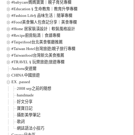
#babycare媽媽寶寶｜親子育兒專欄
#Education § 生命教育｜教育升學專欄
#Fashion Life§ 品味生活｜隨筆專欄
#Food美食懶人包食記分享｜美食專欄
#Home 居家裝潢設計｜軟裝風格設計
#Recipe廚房點滴｜食譜專欄
#Taipeifood台北美食餐廳推薦
#Taiwan Hotel台灣旅遊|親子旅行專欄
#Taiwanfood台灣新北美食推薦
#TRAVEL § 玩樂旅遊|旅遊專欄
Andorra安道爾
CHINA 中國旅遊
EX ..passed
2008 sep之前的隨想
handmade
好文分享
寶寶日記
攝影美學筆記
歌詞
網誌語法小技巧
Geneva日內瓦