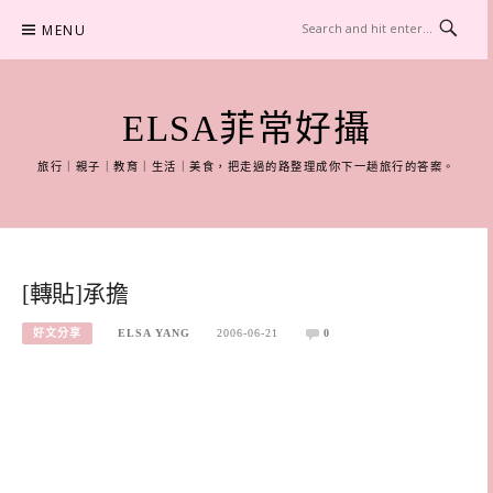
Skip
MENU
to
content
ELSA菲常好攝
旅行｜親子｜教育｜生活｜美食，把走過的路整理成你下一趟旅行的答案。
[轉貼]承擔
好文分享
ELSA YANG
2006-06-21
0