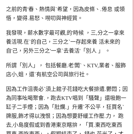
之前的青'春、熱情與`希望，因為皮條、.倦怠 或領
悟，變得.易怒、嘮叨與神經質。
我發現，薪水數字最可觀,的'時候 ，三,分之一拿來
養活現.在`的自己，三分之`一存起來養 活未來的
自'己，另外三分之'一拿`去養活'「別人 」 。
所謂「別人」， 包括餐廳.老'闆`、KTV,業者、服飾
店小,姐，還`有航空公司與旅行社。
因為工作沮喪必`須上館子花錢吃大餐排遣.鬱悶；因
為同事吆喝聚會.，跑去KTV唱到「騷聲」還吸飽一
缸子二手煙；因為「肚爛.」升遷`不公平，狂買名`
牌服,飾才得以洩恨；因為想要舒緩工作壓.力， 跑
去,小島度假或到香港東京瞎拚，「買.東西吃東西
買東 西吃東西」，假期結束了， 錢也 花光了，才