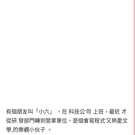
有個朋友叫「小六」 ，在 科技公'司 上班，最近 才
從研.發部門轉到營業單位，是個會寫程式'又熱愛文
學,的樂觀小伙子 。