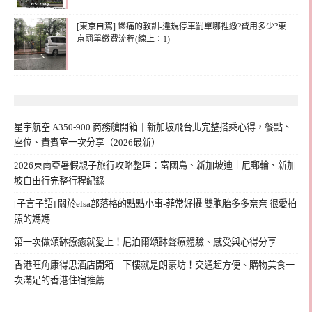
[東京自駕] 慘痛的教訓-違規停車罰單哪裡繳?費用多少?東
京罰單繳費流程(線上：1)
星宇航空 A350-900 商務艙開箱｜新加坡飛台北完整搭乘心得，餐點、
座位、貴賓室一次分享（2026最新）
2026東南亞暑假親子旅行攻略整理：富國島、新加坡迪士尼郵輪、新加
坡自由行完整行程紀錄
[子言子語] 關於elsa部落格的點點小事-菲常好攝 雙胞胎多多奈奈 很愛拍
照的媽媽
第一次做頌缽療癒就愛上！尼泊爾頌缽聲療體驗、感受與心得分享
香港旺角康得思酒店開箱｜下樓就是朗豪坊！交通超方便、購物美食一
次滿足的香港住宿推薦