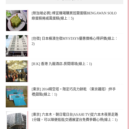
[新加坡必買] 樟宜機場購買班蘭蛋糕BENGAWAN SOLO
綠蛋糕捲戚風蛋糕(線上：5)
[住宿] 日本橫濱住宿MYSTAYS優惠價格心得評價(線上：
2)
[H.K] 香港 九龍酒店-房間環境(線上：1)
[東京] 2014晴空塔。限定巧克力餅乾 （東京鐵塔）|伴手
禮|甜點(線上：1)
[東京] 六本木，朝日電日台|ASAHI TV|從六本木夜景走路
1分鐘，可以順便逛逛|交通展望台免費參觀心得(線上：1)