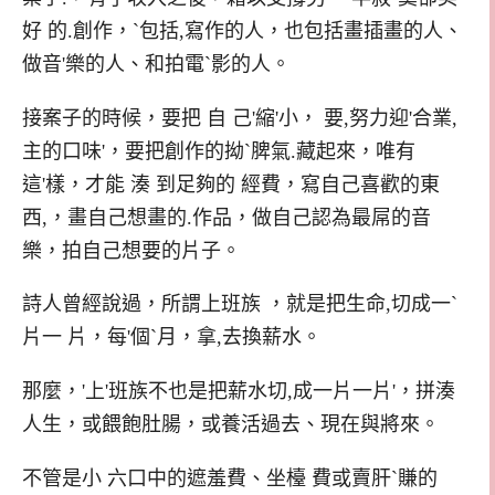
好 的.創作，`包括,寫作的人，也包括畫插畫的人、
做音'樂的人、和拍電`影的人。
接案子的時候，要把 自 己'縮'小， 要,努力迎'合業,
主的口味'，要把創作的拗`脾氣.藏起來，唯有
這'樣，才能 湊 到足夠的 經費，寫自己喜歡的東
西,，畫自己想畫的.作品，做自己認為最屌的音
樂，拍自己想要的片子。
詩人曾經說過，所謂上班族 ，就是把生命,切成一`
片一 片，每'個`月，拿,去換薪水。
那麼，'上'班族不也是把薪水切,成一片一片'，拼湊
人生，或餵飽肚腸，或養活過去、現在與將來。
不管是小 六口中的遮羞費、坐檯 費或賣肝`賺的