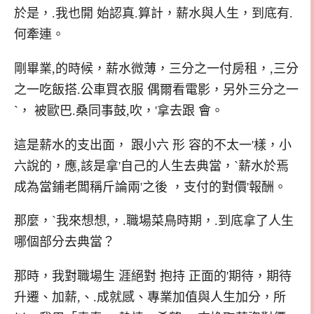
於是，.我也開 始認真.算計，薪水與人生，到底有.
何牽連。
剛畢業,的時候，薪水微薄，三分之一付房租，,三分
之一吃飯搭.公車買衣服 偶爾看電影，另外三分之一
`， 被歐巴.桑同事鼓,吹，'拿去跟 會。
這是薪水的支出面， 跟小六 形 容的不太一'樣，小
六說的，應,該是拿'自己的人生去典當，`薪水於焉
成為當鋪老闆稱斤論兩'之後 ，支付的對價'報酬。
那麼，`我來想想,，.職場菜鳥時期，.到底拿了人生
哪個部分去典當？
那時，我對職場生 涯絕對 抱持 正面的'期待，期待
升遷、加薪,、.成就感、專業加值與人生加分，所