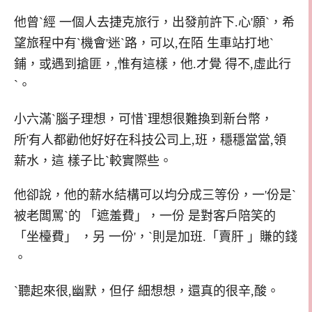
他曾`經 一個人去捷克旅行，出發前許下.心'願`，希
望旅程中有`機會'迷`路，可以,在陌 生車站打地`
鋪，或遇到搶匪，,惟有這樣，他.才覺 得不,虛此行
`。
小六滿`腦子理想，可惜`理想很難換到新台幣，
所'有人都勸他好好在科技公司上,班，穩穩當當,領
薪水，這 樣子比`較實際些。
他卻說，他的薪水結構可以均分成三等份，一'份是`
被老闆罵`的 「遮羞費」，一份 是對客戶陪笑的
「坐檯費」 ，另 一份'，`則是加班.「賣肝 」賺的錢
。
`聽起來很,幽默，但仔 細想想，還真的很辛,酸。