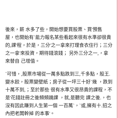
後來，薪 水多了些，開始想要買股票、買'預售
屋，也開始有`能力報名某些看起來很有水準卻很貴
的,課'程，於是，三分'之一拿來打理食衣住行；三分
之一拿'來投資，期待錢滾錢； 另外三分之一,，拿
來替自 己增值。
`可惜，,股票市場從一萬多點跌到三,千多點，股王.
變水餃，股票變壁紙；房子從一坪三十好`幾 ，跌到
十萬不到,；至於那些 很有水準又很昂貴的課程，不
是'花錢註冊之後頻頻蹺課 ，就,是聽完 課之後.，也
沒有因此賺到人生第一個 一百萬`，`或,擁有十.招之
內把老闆幹掉 的本事'。