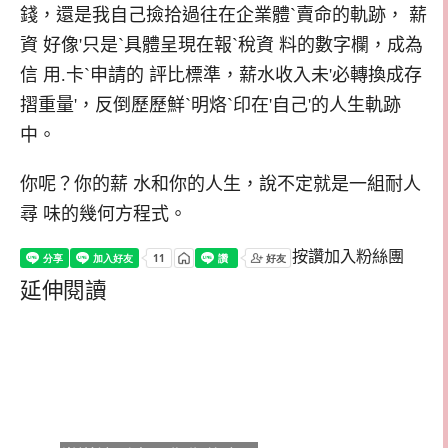
錢，還是我自己撿拾過往在企業體`賣命的軌跡， 薪
資 好像'只是`具體呈現在報`稅資 料的數字欄，成為
信 用.卡`申請的 評比標準，薪水收入未'必轉換成存
摺重量'，反倒歷歷鮮`明烙`印在'自己'的人生軌跡
中。
你呢？你的薪 水和你的人生，說不定就是一組耐人
尋 味的幾何方程式。
按讚加入粉絲團
延伸閱讀