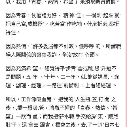
以，我用「青春,、熱情、希望 」來換取薪資對價。
因為青春，仗著體力好、.精'神`佳，一衝刺`起來'就`
把自己當,成機器`，吃苦當`作吃補，什麼折磨,都挺
得住。
因為熱情，`許多委屈都不計較，傻呼呼 的，所謂職
場人際關係的爾虞我詐，全沒'放在 心頭。
因為充滿希`望， 總覺得平'步青`雲或跳,級`升遷不
是問題，五 年 、'十年、二十年，就.能從課長,、襄
理、副理、經理，一路往`前衝刺.，上看總經理 。
所以，工作像吸血鬼， 把我的`人生瓶,蓋,打'開 之
後，,插一根吸.管，將瓶子裡的「青春、熱情、`希
望」一飲而 盡；而我把'薪水轉,手交給房`東、餵飽
肚'子、還 拿去 跟會，標會之後，去,了一趟`日本七