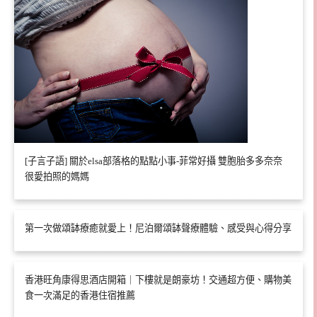
[子言子語] 關於elsa部落格的點點小事-菲常好攝 雙胞胎多多奈奈
很愛拍照的媽媽
第一次做頌缽療癒就愛上！尼泊爾頌缽聲療體驗、感受與心得分享
香港旺角康得思酒店開箱｜下樓就是朗豪坊！交通超方便、購物美
食一次滿足的香港住宿推薦