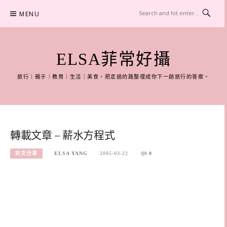
Skip
MENU
to
content
ELSA菲常好攝
旅行｜親子｜教育｜生活｜美食，把走過的路整理成你下一趟旅行的答案。
轉載文章 – 薪水方程式
好文分享
ELSA YANG
2005-03-22
0