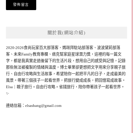
關於我(網站介紹)
2020-2026食尚玩家百大部落客、媽咪拜駐站部落客、波波黛莉部落
客、未來Family教育專欄、痞克幫家庭星球潛力獎，這裡的每一篇文
字，都是我真實走過後留下的生活片段，想用自己的感受與記憶，記錄
那些無法被複製的情緒與溫度，博士畢業卻更想把文字用來分享親子旅
行、自由行攻略與生活故事，希望陪你一起把平凡的日子，走成最美的
風景。帶著三個孩子一起看世界，把旅行變成成長，把回憶寫成故事。
Elsa｜親子旅行 × 自由行攻略 × 省錢旅行，陪你帶著孩子一起看世界。
✨
連絡信箱：
elsashang@gmail.com