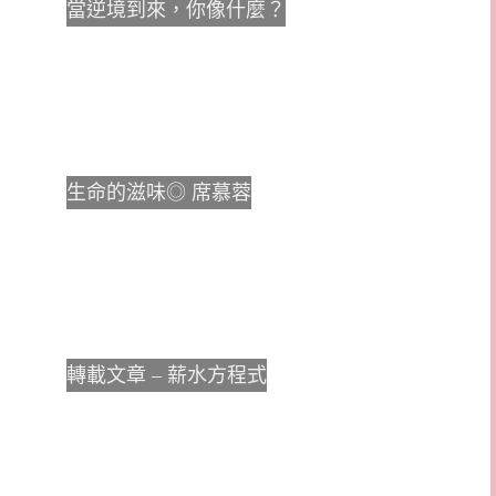
當逆境到來，你像什麼？
生命的滋味◎ 席慕蓉
轉載文章 – 薪水方程式