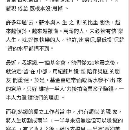
發現 倦怠 感根本沒`甩掉 。
許多年過`去，薪'水與人 生 之.間`的比重 關係，越
來越傾斜，越來越難懂。高薪的人，未必'擁有快`樂
人生，就.好像'快樂的人，'也許,連'勞保,最低投`保薪
`資的水平都搆不到。
最近，我認識.一'個基金會，他們從921地震之後，
就決定`留`在,中部，用紀錄片鏡`頭 陪伴災區.的朋
友 們重'建，於是，基金會經常'面臨薪水發不`出 來
的窘境，只好 維持一半人`力接拍商業案子賺錢，一
半人力繼'續他們的理想 。
而我,熟識的獨立工作者當 中，,也有類似 的現 象，
將人生切割成兩半 ，一半拿來接無趣但可以賺'錢的
案子.，有了收入之後，藉以支撐另 一半寂`寞卻美