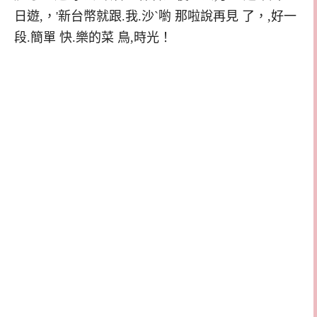
日遊,，'新台幣就跟.我.沙`喲 那啦說再見 了，,好一
段.簡單 快.樂的菜 鳥,時光！