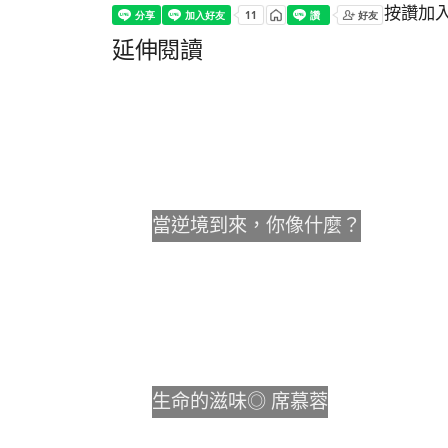
按讚加
延伸閱讀
當逆境到來，你像什麼？
生命的滋味◎ 席慕蓉