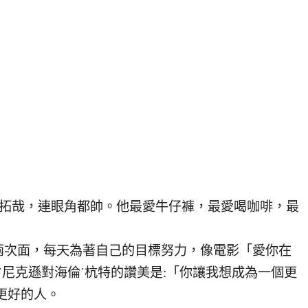
拓哉，連眼角都帥。他最愛牛仔褲，最愛喝咖啡，最
兩次面，每天為著自己的目標努力，像電影「愛你在
裡，傑克˙尼克遜對海倫˙杭特的讚美是:「你讓我想成為一個更
更好的人。