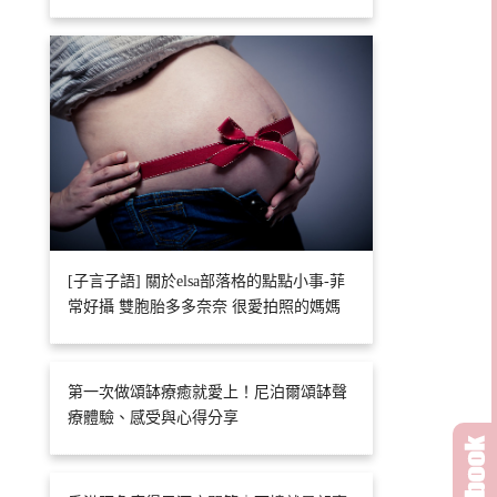
[子言子語] 關於elsa部落格的點點小事-菲
常好攝 雙胞胎多多奈奈 很愛拍照的媽媽
第一次做頌缽療癒就愛上！尼泊爾頌缽聲
療體驗、感受與心得分享