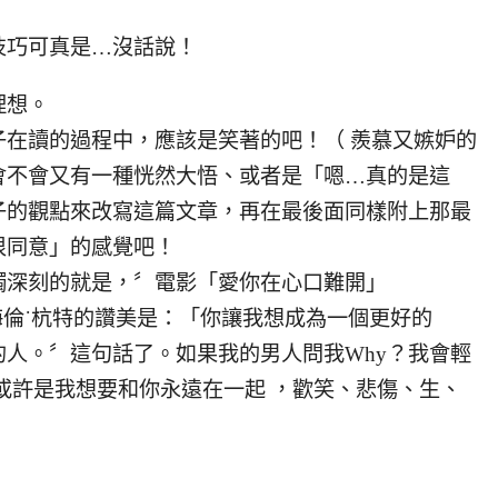
技巧可真是…沒話說！
理想。
在讀的過程中，應該是笑著的吧！（ 羨慕又嫉妒的
會不會又有一種恍然大悟、或者是「嗯…真的是這
子的觀點來改寫這篇文章，再在最後面同樣附上那最
很同意」的感覺吧！
觸深刻的就是，〞電影「愛你在心口難開」
尼克遜對海倫˙杭特的讚美是：「你讓我想成為一個更好的
人。〞這句話了。如果我的男人問我Why？我會輕
或許是我想要和你永遠在一起 ，歡笑、悲傷、生、