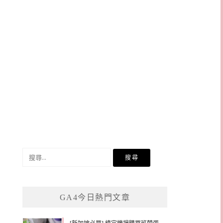
搜
尋
關
鍵
GA4今日熱門文章
字: