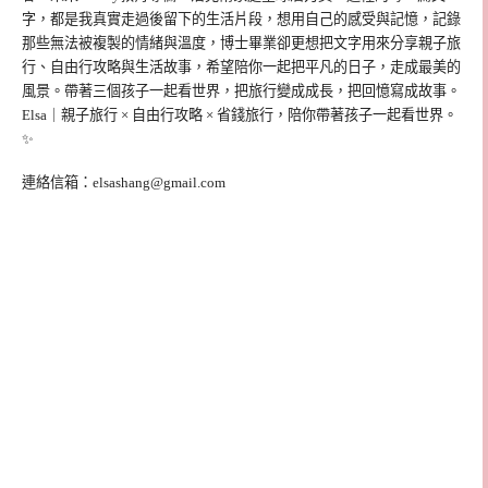
字，都是我真實走過後留下的生活片段，想用自己的感受與記憶，記錄
那些無法被複製的情緒與溫度，博士畢業卻更想把文字用來分享親子旅
行、自由行攻略與生活故事，希望陪你一起把平凡的日子，走成最美的
風景。帶著三個孩子一起看世界，把旅行變成成長，把回憶寫成故事。
Elsa｜親子旅行 × 自由行攻略 × 省錢旅行，陪你帶著孩子一起看世界。
✨
連絡信箱：
elsashang@gmail.com