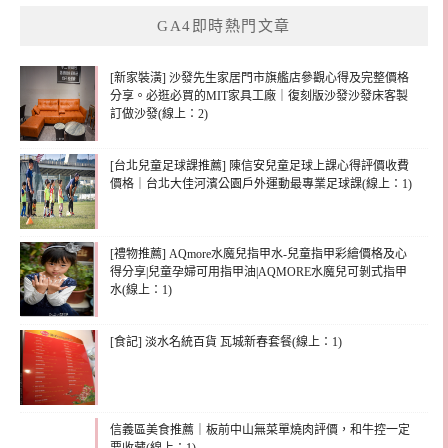
GA4即時熱門文章
[新家裝潢] 沙發先生家居門市旗艦店參觀心得及完整價格
分享。必逛必買的MIT家具工廠｜復刻版沙發沙發床客製
訂做沙發(線上：2)
[台北兒童足球課推薦] 陳信安兒童足球上課心得評價收費
價格｜台北大佳河濱公園戶外運動最專業足球課(線上：1)
[禮物推薦] AQmore水魔兒指甲水-兒童指甲彩繪價格及心
得分享|兒童孕婦可用指甲油|AQMORE水魔兒可剝式指甲
水(線上：1)
[食記] 淡水名統百貨 瓦城新春套餐(線上：1)
信義區美食推薦｜板前中山無菜單燒肉評價，和牛控一定