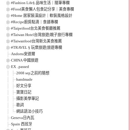
#Fashion Life§ 品味生活｜隨筆專欄
#Food美食懶人包食記分享｜美食專欄
#Home 居家裝潢設計｜軟裝風格設計
#Recipe廚房點滴｜食譜專欄
#Taipeifood台北美食餐廳推薦
#Taiwan Hotel台灣旅遊|親子旅行專欄
#Taiwanfood台灣新北美食推薦
#TRAVEL § 玩樂旅遊|旅遊專欄
Andorra安道爾
CHINA 中國旅遊
EX ..passed
2008 sep之前的隨想
handmade
好文分享
寶寶日記
攝影美學筆記
歌詞
網誌語法小技巧
Geneva日內瓦
Spain 西班牙