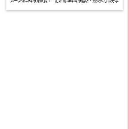
第一次做頌缽療癒就愛上！尼泊爾頌缽聲療體驗、感受與心得分享