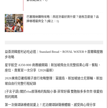
要收藏(線上：1)
巴塞隆納購物攻略｜西班牙最好買什麼？退稅怎麼退？品
牌哪裡最齊全？(線上：1)
益善洞韓屋村必吃必逛｜Standard Bread、ROYAL WATER＋首爾韓屋散
步攻略
星宇航空 A350-900 商務艙開箱｜新加坡飛台北完整搭乘心得，餐點、
座位、貴賓室一次分享（2026最新）
2026東南亞暑假親子旅行攻略整理：富國島、新加坡迪士尼郵輪、新加
坡自由行完整行程紀錄
[子言子語] 關於elsa部落格的點點小事-菲常好攝 雙胞胎多多奈奈 很愛拍
照的媽媽
第一次做頌缽療癒就愛上！尼泊爾頌缽聲療體驗、感受與心得分享