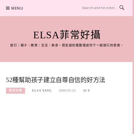
Skip
MENU
to
content
ELSA菲常好攝
旅行｜親子｜教育｜生活｜美食，把走過的路整理成你下一趟旅行的答案。
52種幫助孩子建立自尊自信的好方法
好文分享
ELSA YANG
2006-05-23
0