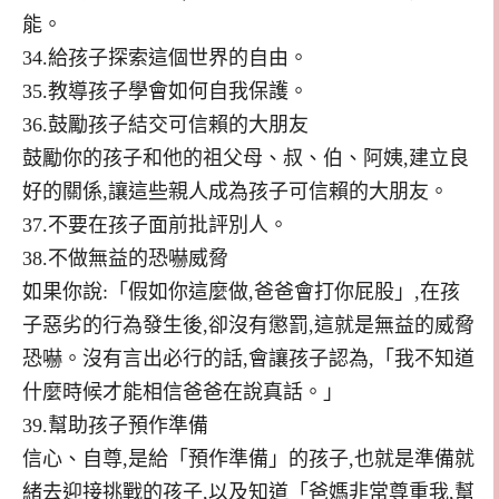
能。
34.給孩子探索這個世界的自由。
35.教導孩子學會如何自我保護。
36.鼓勵孩子結交可信賴的大朋友
鼓勵你的孩子和他的祖父母、叔、伯、阿姨,建立良
好的關係,讓這些親人成為孩子可信賴的大朋友。
37.不要在孩子面前批評別人。
38.不做無益的恐嚇威脅
如果你說:「假如你這麼做,爸爸會打你屁股」,在孩
子惡劣的行為發生後,卻沒有懲罰,這就是無益的威脅
恐嚇。沒有言出必行的話,會讓孩子認為,「我不知道
什麼時候才能相信爸爸在說真話。」
39.幫助孩子預作準備
信心、自尊,是給「預作準備」的孩子,也就是準備就
緒去迎接挑戰的孩子,以及知道「爸媽非常尊重我,幫