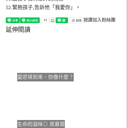
52.緊抱孩子,告訴他「我愛你」。
按讚加入粉絲團
延伸閱讀
當逆境到來，你像什麼？
生命的滋味◎ 席慕蓉