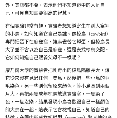
外，其餘都不會，表示他們不知道鏡中的人是自
己，可見自知需要很高的智慧。
有個實驗非常有趣，實驗者想知道寄生在別人窩裡
的小鳥，如何知道它自己是誰。像椋鳥（cowbird）
專門把蛋下在麻雀窩，讓麻雀替它孵蛋，但椋鳥長
大了並不會以為自己是麻雀，還是去找椋鳥交配。
它如何知道自己跟養父母不一樣呢？
康乃爾大學的實驗者把剛孵出的椋鳥隔離長大，讓
它從來沒有見過任何一隻鳥，然後把一些小鳥的羽
毛染色，另一些則保留原來顏色，等小鳥長到兩個
月大，再把兩隻成年椋鳥放進實驗室，一隻染了
色，一隻沒染，結果發現小鳥喜歡跟自己一樣顏色
的大鳥在一起。這表示它會檢視自己，知道自己的
特徵，在腦中形成樣板模型（template）將其他的鳥