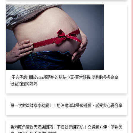
[子言子語] 關於elsa部落格的點點小事-菲常好攝 雙胞胎多多奈奈
很愛拍照的媽媽
第一次做頌缽療癒就愛上！尼泊爾頌缽聲療體驗、感受與心得分享
香港旺角康得思酒店開箱｜下樓就是朗豪坊！交通超方便、購物美