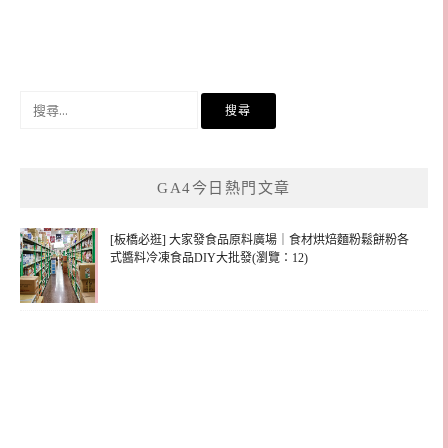
搜
尋
關
鍵
GA4今日熱門文章
字:
[板橋必逛] 大家發食品原料廣場｜食材烘焙麵粉鬆餅粉各
式醬料冷凍食品DIY大批發(瀏覽：12)