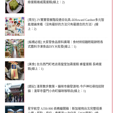
綠蛋糕捲戚風蛋糕(線上：2)
[育兒] 2Y寶寶發展階段適合玩具-以Howard Gardner多元智
能理論來看（沒有最好的方法只有最適合的方法）(線
上：2)
[板橋必逛] 大家發食品原料廣場｜食材烘焙麵粉鬆餅粉各
式醬料冷凍食品DIY大批發(線上：1)
[美食] 台北西門町老店南蠻堂加壽蛋糕 蜂蜜蛋糕 長崎蛋
糕(線上：1)
[遊記] 淺草散步散策。貓咪寺廟發源地-今戶神社尋找招財
貓｜淺草寺雷門小舟町貓咪咖啡店(線上：1)
星宇航空 A350-900 商務艙開箱｜新加坡飛台北完整搭乘