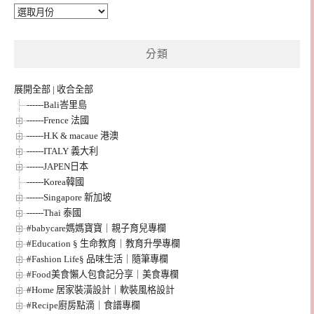
彙
整
分類
展開全部
|
收合全部
------Bali峇里島
------Frence 法國
------H.K & macaue 港澳
------ITALY 義大利
------JAPEN日本
------Korea韓國
------Singapore 新加坡
------Thai 泰國
#babycare媽媽寶寶｜親子育兒專欄
#Education § 生命教育｜教育升學專欄
#Fashion Life§ 品味生活｜隨筆專欄
#Food美食懶人包食記分享｜美食專欄
#Home 居家裝潢設計｜軟裝風格設計
#Recipe廚房點滴｜食譜專欄