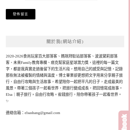
關於我(網站介紹)
2020-2026食尚玩家百大部落客、媽咪拜駐站部落客、波波黛莉部落
客、未來Family教育專欄、痞克幫家庭星球潛力獎，這裡的每一篇文
字，都是我真實走過後留下的生活片段，想用自己的感受與記憶，記錄
那些無法被複製的情緒與溫度，博士畢業卻更想把文字用來分享親子旅
行、自由行攻略與生活故事，希望陪你一起把平凡的日子，走成最美的
風景。帶著三個孩子一起看世界，把旅行變成成長，把回憶寫成故事。
Elsa｜親子旅行 × 自由行攻略 × 省錢旅行，陪你帶著孩子一起看世界。
✨
連絡信箱：
elsashang@gmail.com