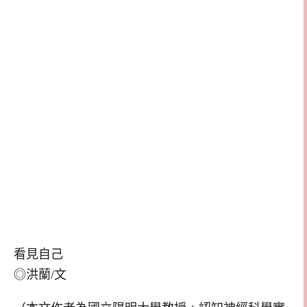
看見自己
◎洪蘭/文