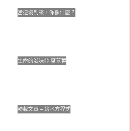
當逆境到來，你像什麼？
生命的滋味◎ 席慕蓉
轉載文章 – 薪水方程式