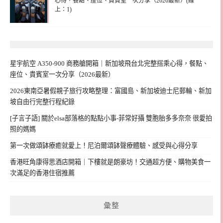
心得，餐點、座位、貴賓室一次分享（2026最新）(線
上：1)
星宇航空 A350-900 商務艙開箱｜新加坡飛台北完整搭乘心得，餐點、
座位、貴賓室一次分享（2026最新）
2026東南亞暑假親子旅行攻略整理：富國島、新加坡迪士尼郵輪、新加
坡自由行完整行程紀錄
[子言子語] 關於elsa部落格的點點小事-菲常好攝 雙胞胎多多奈奈 很愛拍
照的媽媽
第一次做頌缽療癒就愛上！尼泊爾頌缽聲療體驗、感受與心得分享
香港旺角康得思酒店開箱｜下樓就是朗豪坊！交通超方便、購物美食一
次滿足的香港住宿推薦
彙整