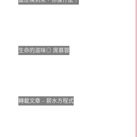
當逆境到來，你像什麼？
生命的滋味◎ 席慕蓉
轉載文章 – 薪水方程式