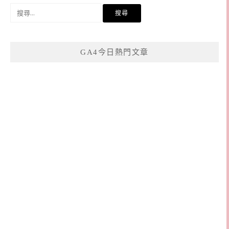
搜
尋
關
鍵
GA4今日熱門文章
字: