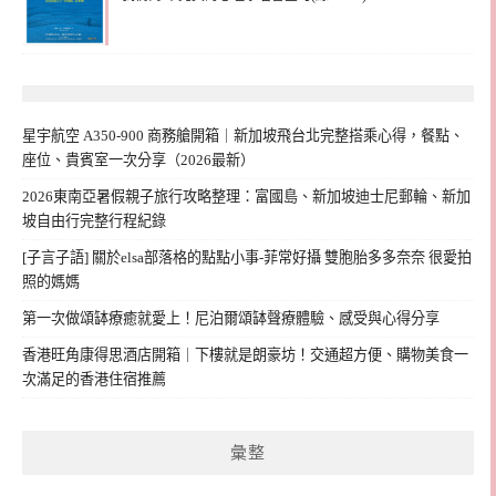
星宇航空 A350-900 商務艙開箱｜新加坡飛台北完整搭乘心得，餐點、
座位、貴賓室一次分享（2026最新）
2026東南亞暑假親子旅行攻略整理：富國島、新加坡迪士尼郵輪、新加
坡自由行完整行程紀錄
[子言子語] 關於elsa部落格的點點小事-菲常好攝 雙胞胎多多奈奈 很愛拍
照的媽媽
第一次做頌缽療癒就愛上！尼泊爾頌缽聲療體驗、感受與心得分享
香港旺角康得思酒店開箱｜下樓就是朗豪坊！交通超方便、購物美食一
次滿足的香港住宿推薦
彙整