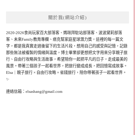
關於我(網站介紹)
2020-2026食尚玩家百大部落客、媽咪拜駐站部落客、波波黛莉部落
客、未來Family教育專欄、痞克幫家庭星球潛力獎，這裡的每一篇文
字，都是我真實走過後留下的生活片段，想用自己的感受與記憶，記錄
那些無法被複製的情緒與溫度，博士畢業卻更想把文字用來分享親子旅
行、自由行攻略與生活故事，希望陪你一起把平凡的日子，走成最美的
風景。帶著三個孩子一起看世界，把旅行變成成長，把回憶寫成故事。
Elsa｜親子旅行 × 自由行攻略 × 省錢旅行，陪你帶著孩子一起看世界。
✨
連絡信箱：
elsashang@gmail.com