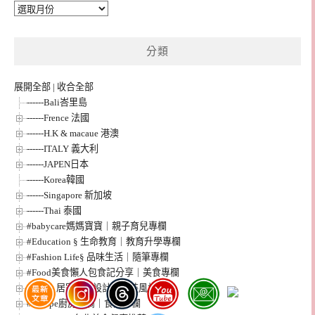
彙
整
分類
展開全部
|
收合全部
------Bali峇里島
------Frence 法國
------H.K & macaue 港澳
------ITALY 義大利
------JAPEN日本
------Korea韓國
------Singapore 新加坡
------Thai 泰國
#babycare媽媽寶寶｜親子育兒專欄
#Education § 生命教育｜教育升學專欄
#Fashion Life§ 品味生活｜隨筆專欄
#Food美食懶人包食記分享｜美食專欄
#Home 居家裝潢設計｜軟裝風格設計
#Recipe廚房點滴｜食譜專欄