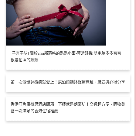
[子言子語] 關於elsa部落格的點點小事-菲常好攝 雙胞胎多多奈奈
很愛拍照的媽媽
第一次做頌缽療癒就愛上！尼泊爾頌缽聲療體驗、感受與心得分享
香港旺角康得思酒店開箱｜下樓就是朗豪坊！交通超方便、購物美
食一次滿足的香港住宿推薦