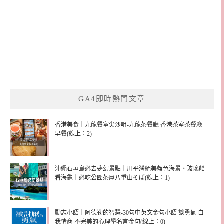
GA4即時熱門文章
香港美食｜九龍餐室尖沙咀-九龍茶餐廳 香港茶室茶餐廳
早餐(線上：2)
沖繩石垣島必去夢幻景點｜川平灣絕美藍色海景、玻璃船
看海龜｜必吃公園茶屋八重山そば(線上：1)
勵志小語｜阿德勒的智慧-30句中英文金句小語 談勇氣 自
我情商 不完美的心理學名言金句(線上：0)