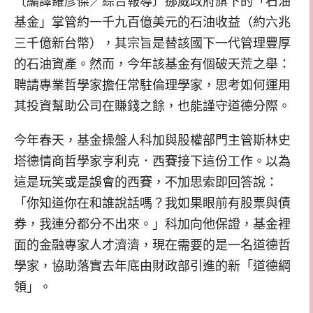
〔編譯羅彥傑／綜合報導〕挪威政府旗下的「石油
基金」掌管約一千九百億美元的石油收益（約六兆
三千億新台幣），其宗旨是替該國下一代管理豐厚
的石油資產。然而，今年該基金有個破天荒之舉：
聘請專業哲學家擔任常駐倫理學家，思考如何運用
其投資幫助公司在賺錢之餘，也能謹守道德分際。
今年春天，基金操盤人科加與股權部門主管斯林史
塔德情商哲學家亨利克．西賽接下這份工作。以為
這是玩笑或是誤會的西賽，不加思索即回答說：
「你知道你在和誰說話嗎？我如果眼前有股票與債
券，我連分都分不出來。」科加向他保證，基金裡
面的金融專家人才濟濟，現在需要的是一名道德哲
學家，協助落實去年底由財政部引進的新「道德綱
領」。