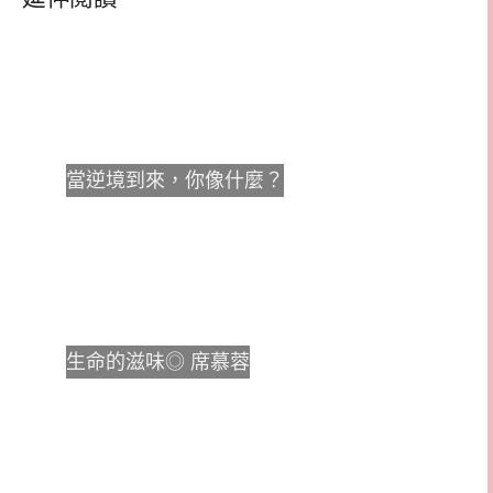
當逆境到來，你像什麼？
生命的滋味◎ 席慕蓉