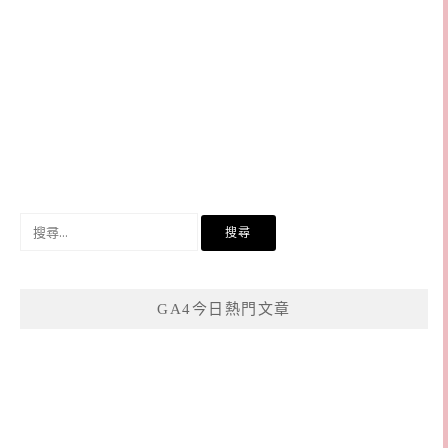
搜
尋
關
鍵
GA4今日熱門文章
字: