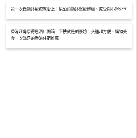
第一次做頌缽療癒就愛上！尼泊爾頌缽聲療體驗、感受與心得分享
香港旺角康得思酒店開箱｜下樓就是朗豪坊！交通超方便、購物美
食一次滿足的香港住宿推薦