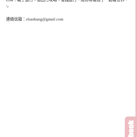
✨
連絡信箱：
elsashang@gmail.com