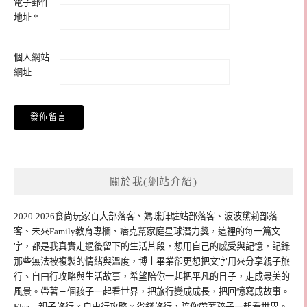
電子郵件
地址
*
個人網站
網址
關於我(網站介紹)
2020-2026食尚玩家百大部落客、媽咪拜駐站部落客、波波黛莉部落
客、未來Family教育專欄、痞克幫家庭星球潛力獎，這裡的每一篇文
字，都是我真實走過後留下的生活片段，想用自己的感受與記憶，記錄
那些無法被複製的情緒與溫度，博士畢業卻更想把文字用來分享親子旅
行、自由行攻略與生活故事，希望陪你一起把平凡的日子，走成最美的
風景。帶著三個孩子一起看世界，把旅行變成成長，把回憶寫成故事。
Elsa｜親子旅行 × 自由行攻略 × 省錢旅行，陪你帶著孩子一起看世界。