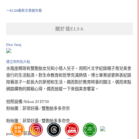
一ELSA最新文章搶先看
關於我ELSA
Elsa Yang
建立你的名片貼
水瓶座媽咪有雙胞胎女兒和小情人兒子，用照片文字紀錄親子育兒美食
旅行的生活點滴。對生命教育和哲學充滿熱情，博士畢業卻更熱衷紀錄
陪著孩子一起長大的夢想和生活，偶而對於教育時事的關注，偶而來點
網路購物的開箱心得，偶而放縱一下來個美食饗宴。
拍照設備:Nikon Zf D750
粉絲團：菲常好攝 / 雙胞胎多多奈奈
粉絲團：菲常好攝 / 雙胞胎多多奈奈
podcast：菲菲之音