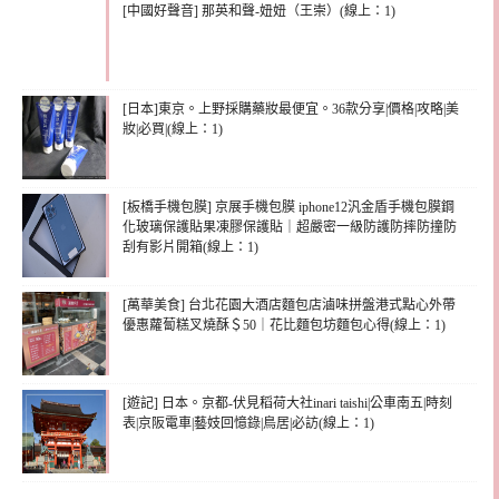
[中國好聲音] 那英和聲-妞妞（王崇）(線上：1)
[日本]東京。上野採購藥妝最便宜。36款分享|價格|攻略|美
妝|必買|(線上：1)
[板橋手機包膜] 京展手機包膜 iphone12汎金盾手機包膜鋼
化玻璃保護貼果凍膠保護貼｜超嚴密一級防護防摔防撞防
刮有影片開箱(線上：1)
[萬華美食] 台北花園大酒店麵包店滷味拼盤港式點心外帶
優惠蘿蔔糕叉燒酥＄50｜花比麵包坊麵包心得(線上：1)
[遊記] 日本。京都-伏見稻荷大社inari taishi|公車南五|時刻
表|京阪電車|藝妓回憶錄|鳥居|必訪(線上：1)