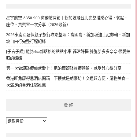
星宇航空 A350-900 商務艙開箱｜新加坡飛台北完整搭乘心得，餐點、
座位、貴賓室一次分享（2026最新）
2026東南亞暑假親子旅行攻略整理：富國島、新加坡迪士尼郵輪、新加
坡自由行完整行程紀錄
[子言子語] 關於elsa部落格的點點小事-菲常好攝 雙胞胎多多奈奈 很愛拍
照的媽媽
第一次做頌缽療癒就愛上！尼泊爾頌缽聲療體驗、感受與心得分享
香港旺角康得思酒店開箱｜下樓就是朗豪坊！交通超方便、購物美食一
次滿足的香港住宿推薦
彙整
彙
整