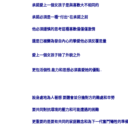
承諾愛上一個女孩子是與喜歡大不相同的
承諾必須是一種
“
付出
“
在承諾之前
他必須謹慎的思考這種喜歡僅僅僅激情
還是已褪變為發自內心的摯愛他必須反覆思量
愛上一個女孩子除了外貌之外
更包活個性
.
能力和思想必須喜愛她的優點
.
設身處地為人著想 要體會並分擔對方的難處和辛勞
要共同對抗環境的壓力和可能遭遇的困難
更重要的是要有共同的家庭觀念和為下一代奮鬥犧牲的準