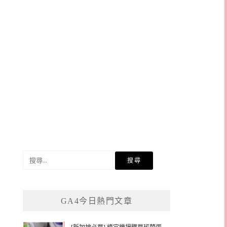
搜
尋
關
鍵
GA4今日熱門文章
字: