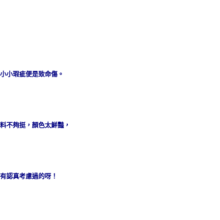
小小瑕疵便是致命傷。
料不夠挺，顏色太鮮豔，
有認真考慮過的呀！