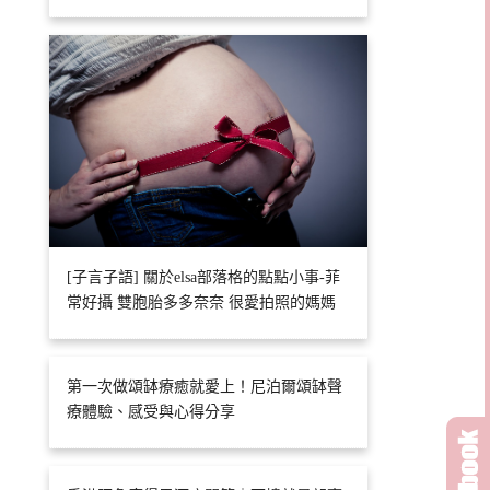
[子言子語] 關於elsa部落格的點點小事-菲
常好攝 雙胞胎多多奈奈 很愛拍照的媽媽
第一次做頌缽療癒就愛上！尼泊爾頌缽聲
療體驗、感受與心得分享