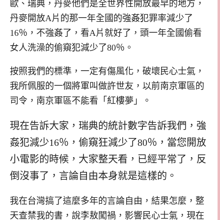
歐、瑞典，丹麥他們是全世界性開放最早的地方，
丹麥開放A片的那一年全國的強姦犯罪率減少了
16％，不強姦了，看A片就好了，頭一年全國偷看
女人洗澡的偷窺犯減少了80％。
按照我們的標準，一定有傷風化，破壞民心士氣，
我所佩服的一個將軍叫做許世友，以前南京軍區的
司令，南京軍區不能看「紅樓夢」。
現在告訴大家，瑞典的統計數字告訴我們，強
姦犯減少16％，偷窺狂減少了80％，當您開放
小電影的時候，大家整天看，已經平常了，反
倒沒事了，言論自由本身就是這樣的。
我在台灣搞了這麼多年的言論自由，結果怎麼，整
天查禁我的書，說李敖闖禍，影響民心士氣，現在