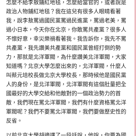
怎麼不給李敖鋪紅地毯，怎麼給當官的，或者說是
政治人物鋪紅地毯？我在這兒有很多人眼睛看著
我，說李敖罵過國民黨罵過民進黨，罵過老美，罵
過小日本，今天你在北京，你敢罵共產黨？很多人
不懷好意，幸災樂禍看著我。我告訴你，我先不罵
共產黨，我先讚美共產黨和國民黨曾經打倒的勢
力，那就是北洋軍閥，為什麼讚美北洋軍閥，大家
知道嗎？北京大學怎麼出來的，北洋軍閥，什麼人
叫蔡元培校長做北京大學校長，那時候他是國民黨
人的身份，是北洋軍閥，北洋軍閥有這個肚量把全
國最好的大學交給和他敵對的一個政治勢力的首
敵，我們現在罵北洋軍閥，我們有什麼資格罵北洋
軍閥呢？我們不要罵北洋軍閥，我們要做歷史性的
反省。
以前北京大學胡適講了一段話說，他說，你要為國