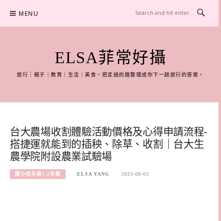
Skip
MENU
to
content
ELSA菲常好攝
旅行｜親子｜教育｜生活｜美食，把走過的路整理成你下一趟旅行的答案。
台大農場收割體驗活動價格及心得申請流程-
搭捷運就能到的插秧、除草、收割｜台大生
農學院附設農業試驗場
國小低年級1.2年級
ELSA YANG
2023-08-03