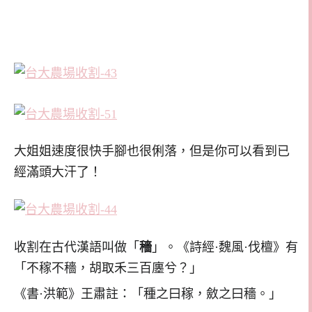
大姐姐速度很快手腳也很俐落，但是你可以看到已
經滿頭大汗了！
收割在古代漢語叫做「
穡
」。《詩經·魏風·伐檀》有
「不稼不穡，胡取禾三百廛兮？」
《書·洪範》王肅註：「種之曰稼，斂之曰穡。」