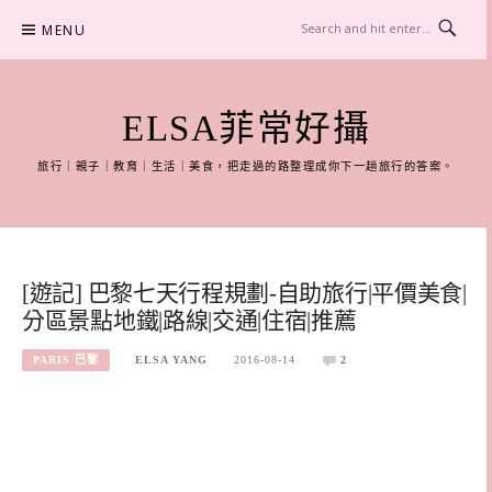
Skip
MENU
to
content
ELSA菲常好攝
旅行｜親子｜教育｜生活｜美食，把走過的路整理成你下一趟旅行的答案。
[遊記] 巴黎七天行程規劃-自助旅行|平價美食|
分區景點地鐵|路線|交通|住宿|推薦
PARIS 巴黎
ELSA YANG
2016-08-14
2