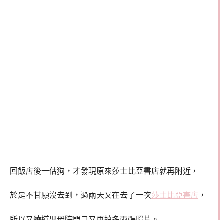
回飯店後一估狗，才發現原來莎士比亞書店就再附近，
於是不甘願沒去到，過兩天又在去了一次
莎士比亞書店
，
所以又繞道聖母院門口又再拍多兩張照片。