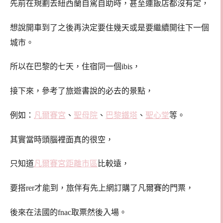
先前在規劃去紐西蘭自駕自助時，甚至連飯店都沒有定，
想說開車到了之後再決定要住幾天或是要繼續開往下一個
城市。
所以在巴黎的七天，住宿同一個ibis，
接下來，參考了旅遊書說的必去的景點，
例如：
凡爾賽宮
、
聖母院
、
巴黎鐵塔
、
聖心堂
等。
其實當時頭腦裡面真的很空，
只知道
凡爾賽宮距離市區
比較遠，
要搭rer才能到，旅伴有先上網訂購了凡爾賽的門票，
後來在法國的fnac取票然後入場。