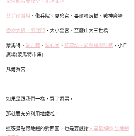
聖潔佩得曼教堂、花神咖啡
艾菲爾鐵塔
、傷兵院、夏悠宮、畢爾哈肯橋、戰神廣場
香榭大道、凱旋門
、大小皇宮、亞歷山大三世橋
蒙馬特、
愛之牆
、
聖心堂
、
紅磨坊、愛蜜莉咖啡館
、小丘
廣場(蒙馬特市集)
凡爾賽宮
如果是跟我們一樣，買了週票，
那就要充分利用地鐵啦！
這張景點跟地鐵的對照圖，也是要感謝
人妻最解嗨-坐地鐵