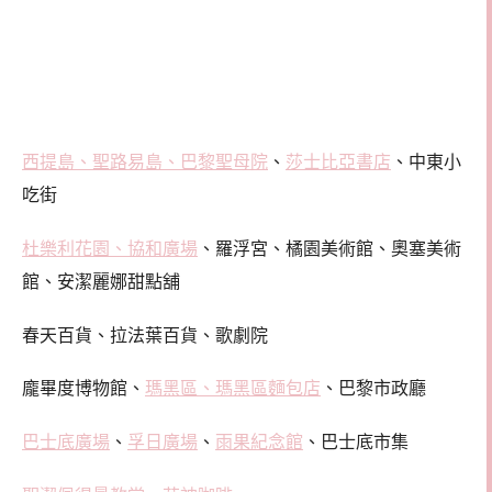
西提島、聖路易島、巴黎聖母院
、
莎士比亞書店
、中東小
吃街
杜樂利花園、協和廣場
、羅浮宮、橘園美術館、奧塞美術
館、安潔麗娜甜點舖
春天百貨、拉法葉百貨、歌劇院
龐畢度博物館、
瑪黑區、瑪黑區麵包店
、巴黎市政廳
巴士底廣場
、
孚日廣場
、
雨果紀念館
、巴士底市集