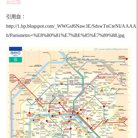
玩巴黎
引用自：
http://1.bp.blogspot.com/_WWGsf6Naw3E/SdswTnCteNI/AAA
h/Parismetro+%E8%80%81%E7%BE%85%E7%89%88.jpg