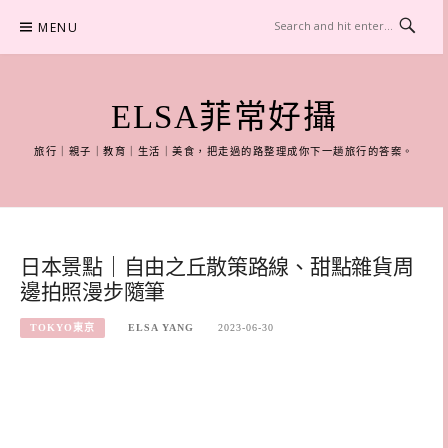
Skip
MENU
to
content
ELSA菲常好攝
旅行｜親子｜教育｜生活｜美食，把走過的路整理成你下一趟旅行的答案。
日本景點｜自由之丘散策路線、甜點雜貨周
邊拍照漫步隨筆
TOKYO東京
ELSA YANG
2023-06-30