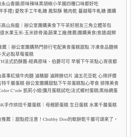
高雄永山香腸|原味辣味黑胡椒小羊腸四種口味都好吃
手禮] 愛牧手工牛軋糖 鳳梨酥 豬肉乾 蔓越莓牛軋糖 團購
茗茶高山烏龍｜辦公室團購美食下午茶好朋友三角立體茶包
道水果玉米-玉米排骨湯|蔬果工廠|推薦|團購美食|食譜|超鮮
食推薦｜辦公室團購熱門排行宅配美食蛋糕甜點 冷凍食品麵條
冬天必點草莓蛋糕
TH法式奶酥醬-經典原味、伯爵可可 早餐下午茶點心宵夜都
喜事紅燒牛肉麵 滷豬腳 滷蹄膀切片 滷五花豆乾 心得評價
吉特千層蛋糕 辦公室團購甜點下午茶蛋糕點心零食 排隊美食
lor C’ode 凱莉小姐|彌月蛋糕試吃|法式鄉村蛋糕|黑絲綢蛋
4K手作烘焙千層蛋糕｜母親節蛋糕 生日蛋糕 水果千層蛋糕
推薦｜甜點控注意！Chubby Doo的軟餅乾千層可頌來了，