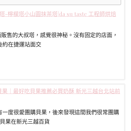
塔-檸檬塔小山圓抹茶塔|da su taste 工程師烘焙
上面販售的大叔塔，感覺很神秘。沒有固定的店面，
後約在捷運站面交
ANE貝果｜最好吃貝果推薦必買奶酥 新光三越台北站前
有一度很愛團購貝果，後來發現這間我們很常團購
NE貝果在新光三越百貨