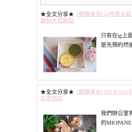
★全文分享★
[團購美食] ig熱賣大叔
甜點大叔甜點
只有在ig
是先預約然
★全文分享★
[團購美食] MIOP
店南西店
我們辦公室
的MIOPA