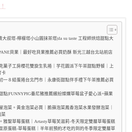
購！
大叔塔-檸檬塔小山圓抹茶塔|da su taste 工程師烘焙甜點大
IOPANE貝果｜最好吃貝果推薦必買奶酥 新光三越台北站前店
亞尼克菓子工房櫻花雙旋生乳捲｜芋花園派下午茶甜點野餐｜上
打卡
六月初一８結蛋捲台北門市｜永康街甜點伴手禮下午茶推薦必買
甜點|FUNNYPIG番尼豬推薦繽紛燦爛草莓盆子愛心派+蘋果
名菜屋泡菜。黃金泡菜必買｜脆蘋泡菜鳳香泡菜水果發酵泡菜｜
泡菜
。雅聖草莓蛋糕｜Artasty草莓芙滋莉-冬天限定雙層草莓蛋糕
士林宣原蛋糕-草莓蛋糕｜半年前預約才吃的到的冬季限定雙層草