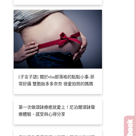
[子言子語] 關於elsa部落格的點點小事-菲
常好攝 雙胞胎多多奈奈 很愛拍照的媽媽
第一次做頌缽療癒就愛上！尼泊爾頌缽聲
療體驗、感受與心得分享