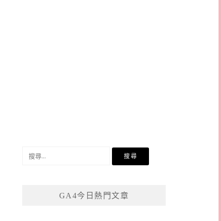
搜
尋
關
鍵
GA4今日熱門文章
字: