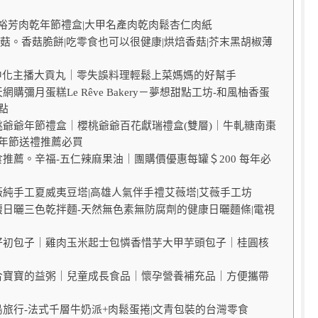
配裕芳肉乾年節禮盒|大甲名產肉乾肉鬆杏仁肉紙
愛D菇。香菇脆餅|吃零食也可以很健康|烘焙香菇|芥末黑胡椒薄
楊中化主播大貢丸｜零失誤料理輕鬆上菜媽媽的好幫手
網購彌月蛋糕Le Rêve Bakery－夢想甜點工坊-和風柚香蛋
點
櫻桃爺爺年節禮盒｜櫻桃爺爺百花獻瑞禮盒(雙層)｜牛軋糖南棗
年節送禮推薦必買
食推薦。辛福-五仁辣麻果油｜團購價優惠每罐＄200 每年必
艾薇純手工夏威夷豆塔|高雄人氣伴手禮艾薇塔|艾薇手工坊
菓馥日曬三色乾拌麵-天然無色素無防腐劑的健康日曬麵條|電視
蒸好初包子｜雞肉玉米起士包憐香惜芋大甲芋頭包子｜桂圓核
適合寶寶的益粥｜兒童成長食品｜懷孕營養補充品｜方便攜帶
青鳥旅行-法式千層牛奶派+肉鬆蛋捲|文青包裝的台灣零食