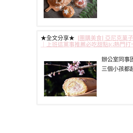
★全文分享★
[團購美食] 亞尼克
｜上班這黨事推薦必吃甜點IG熱門打
辦公室同事
三個小孩都