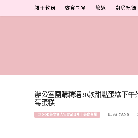
Skip
親子教育
饗食享食
旅遊
廚房紀錄
to
content
辦公室團購精選30款甜點蛋糕下午茶
莓蛋糕
ELSA YANG
#FOOD美食懶人包食記分享｜美食專欄