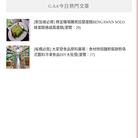
GA4今日熱門文章
字:
[新加坡必買] 樟宜機場購買班蘭蛋糕BENGAWAN SOLO
綠蛋糕捲戚風蛋糕(瀏覽：29)
[板橋必逛] 大家發食品原料廣場｜食材烘焙麵粉鬆餅粉各
式醬料冷凍食品DIY大批發(瀏覽：17)