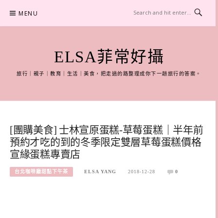
Skip
MENU
to
content
ELSA菲常好攝
旅行｜親子｜教育｜生活｜美食，把走過的路整理成你下一趟旅行的答案。
[團購美食] 士林宣原蛋糕-草莓蛋糕｜半年前
預約才吃的到的冬季限定雙層草莓蛋糕價格
宣緣蛋糕專賣店
台北咖啡廳甜點下午茶
ELSA YANG
2018-12-28
0