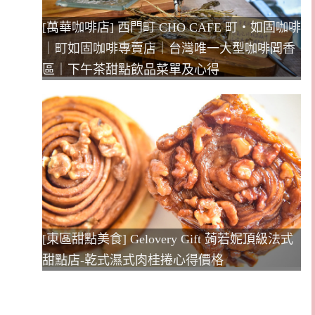
[萬華咖啡店] 西門町 CHO CAFE 町‧如固咖啡
｜町如固咖啡專賣店｜台灣唯一大型咖啡聞香
區｜下午茶甜點飲品菜單及心得
[東區甜點美食] Gelovery Gift 蒟若妮頂級法式
甜點店-乾式濕式肉桂捲心得價格