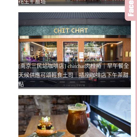
花生千層塔
[南京三民站咖啡店] chitchat肉桂捲｜早午餐全
天候供應可頌輕食土司｜插座咖啡店下午茶甜
點