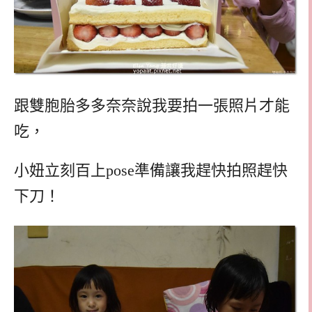
跟雙胞胎多多奈奈說我要拍一張照片才能
吃，
小妞立刻百上pose準備讓我趕快拍照趕快
下刀！