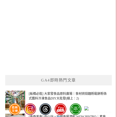
GA4即時熱門文章
[板橋必逛] 大家發食品原料廣場｜食材烘焙麵粉鬆餅粉各
式醬料冷凍食品DIY大批發(線上：2)
[南西美食] 中山站。旺慢食餐酒館 WOW BISTRO｜素食