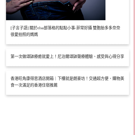
[子言子語] 關於elsa部落格的點點小事-菲常好攝 雙胞胎多多奈奈
很愛拍照的媽媽
第一次做頌缽療癒就愛上！尼泊爾頌缽聲療體驗、感受與心得分享
香港旺角康得思酒店開箱｜下樓就是朗豪坊！交通超方便、購物美
食一次滿足的香港住宿推薦