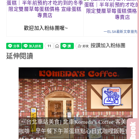
歡迎加入粉絲團喔~
一ELSA最新文章搶先
按讚加入粉絲團
延伸閱讀
[台北車站美食] 北車Komeda’s Coffee 客美多
咖啡｜早午餐下午茶蛋糕點心日式咖哩飯輕食