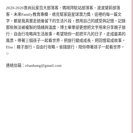
2020-2026食尚玩家百大部落客、媽咪拜駐站部落客、波波黛莉部落
客、未來Family教育專欄、痞克幫家庭星球潛力獎，這裡的每一篇文
字，都是我真實走過後留下的生活片段，想用自己的感受與記憶，記錄
那些無法被複製的情緒與溫度，博士畢業卻更想把文字用來分享親子旅
行、自由行攻略與生活故事，希望陪你一起把平凡的日子，走成最美的
風景。帶著三個孩子一起看世界，把旅行變成成長，把回憶寫成故事。
Elsa｜親子旅行 × 自由行攻略 × 省錢旅行，陪你帶著孩子一起看世界。
✨
連絡信箱：
elsashang@gmail.com