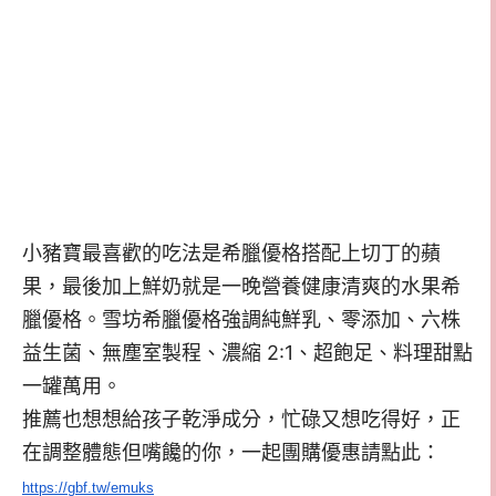
小豬寶最喜歡的吃法是希臘優格搭配上切丁的蘋
果，最後加上鮮奶就是一晚營養健康清爽的水果希
臘優格。
雪坊希臘優格強調純鮮乳、零添加、六株
益生菌、無塵室製程、濃縮 2:1、超飽足、料理甜點
一罐萬用。
推薦也想想給孩子乾淨成分，忙碌又想吃得好，正
在調整體態但嘴饞的你，一起團購優惠請點此：
https://gbf.tw/emuks