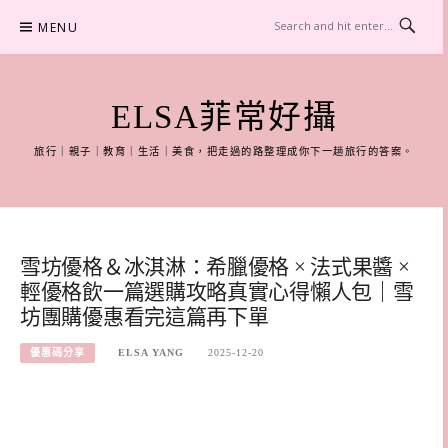
Skip
MENU
to
content
ELSA菲常好攝
旅行｜親子｜教育｜生活｜美食，把走過的路整理成你下一趟旅行的答案。
雪坊優格＆冰淇淋：希臘優格 × 法式果醬 ×
輕優格飲一篇選購攻略真實心得懶人包｜雪
坊團購優惠看完這篇再下單
優惠碼分享
ELSA YANG
2025-12-20