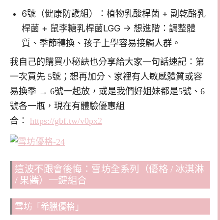
6號（健康防護組）：植物乳酸桿菌 + 副乾酪乳
桿菌 + 鼠李糖乳桿菌LGG → 想進階：調整體
質、季節轉換、孩子上學容易接觸人群。
我自己的購買小秘訣也分享給大家一句話速記：第
一次買先 5號；想再加分、家裡有人敏感體質或容
易換季 → 6號一起放，或是我們好姐妹都是5號、6
號各一瓶，現在有體驗優惠組
合：
https://gbf.tw/v0px2
這波不跟會後悔：雪坊全系列（優格 / 冰淇淋
/ 果醬）一鍵組合
雪坊「希臘優格」