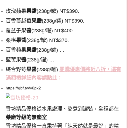
玫瑰蘋果
果醬
(238g/罐) NT$390.
百香蔓越莓
果醬
(238g/罐) NT$390.
覆盆子
果醬
(238g/罐) NT$400.
桑椹
果醬
(238g/罐) NT$370.
百香蘋果
果醬
(238g/罐) …
藍莓
果醬
(238g/罐) …
綜合野莓
果醬
(238g/罐)
團購優惠價將近八折，還有
滿額禮詳細內容請點此：
https://gbf.tw/v0px2
雪坊精品優格從水果處理、熬煮到罐裝，全程都在
藥廠等級的無塵室
雪坊精品優格一直秉持著「純天然就是最好」的精