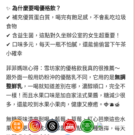
✨
為什麼要喝優格飲？
✔ 補充優質蛋白質，喝完有飽足感，不會亂吃垃圾
食物
✔ 含益生菌，這點對久坐辦公室的女生超重要！
✔ 口味多元，每天一瓶不怕膩，還能偷偷當下午茶
小確幸
菲菲媽咪心得：雪坊家的優格飲我真的很推薦～
跟外面一般用奶粉沖的優酪乳不同，它用的是
無調
整鮮乳
，一喝就知道差別在哪，濃醇順口，完全不
一樣！而且水果口味是加自家法式果醬，糖減少很
多，還能咬到水果小果肉，健康又療癒。🍓🫐🍯
無糖原味清爽耐喝，藍莓、草莓、紅心芭樂這些水
果口味更是小孩大人都愛～重點是多種選擇，每天