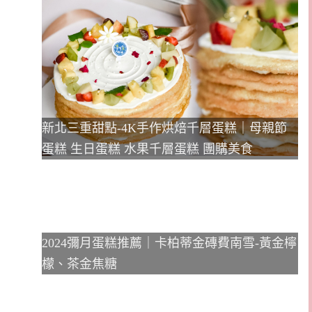
新北三重甜點-4K手作烘焙千層蛋糕｜母親節
蛋糕 生日蛋糕 水果千層蛋糕 團購美食
2024彌月蛋糕推薦｜卡柏蒂金磚費南雪-黃金檸
檬、茶金焦糖