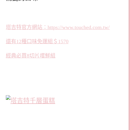
塔吉特官方網站：https://www.touched.com.tw/
還有12種口味免運組＄1570
經典必買8切片嚐鮮組