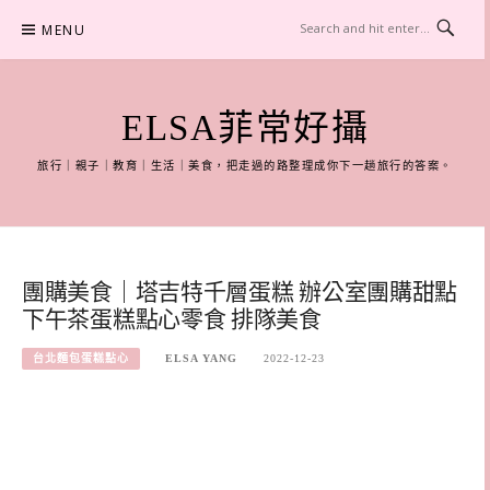
Skip
MENU
to
content
ELSA菲常好攝
旅行｜親子｜教育｜生活｜美食，把走過的路整理成你下一趟旅行的答案。
團購美食｜塔吉特千層蛋糕 辦公室團購甜點
下午茶蛋糕點心零食 排隊美食
台北麵包蛋糕點心
ELSA YANG
2022-12-23