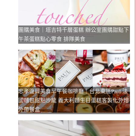
團購美食｜塔吉特千層蛋糕 辦公室團購甜點下
午茶蛋糕點心零食 排隊美食
忠孝復興美食早午餐咖啡廳｜台北東區Paul 法
國麵包甜點沙龍 義大利麵生日蛋糕客製化外燴
外帶餐盒