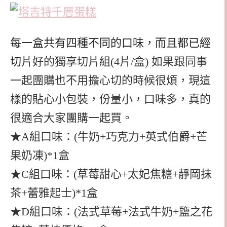
每一盒共有四種不同的口味，而且都已經
切
片好的獨享切片組(4片/盒) 如果跟同事
一起團購也不用擔心切的時候很煩，現這
樣的
貼心小包裝，份量小，口味多，真的
很適合大家團購一起買。
★A組口味：(牛奶+巧克力+英式伯爵+芒
果奶凍)*1盒
★C組口味：(草莓甜心+太妃焦糖+靜岡抹
茶+蕾雅起士)*1盒
★D組口味：(法式草莓+法式牛奶+鹽之花