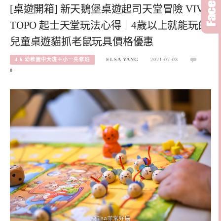
[桌遊開箱] 新天鵝堡桌遊起司天堂冒險 VIVA
TOPO 起士天堂玩法心得｜4歲以上就能玩的
兒童桌遊貓抓老鼠玩具價格優惠
4-6 幼稚園中大班＋小一先修班
ELSA YANG
2021-07-03
0