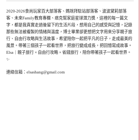
2020-2026食尚玩家百大部落客、媽咪拜駐站部落客、波波黛莉部落
客、未來Family教育專欄、痞克幫家庭星球潛力獎，這裡的每一篇文
字，都是我真實走過後留下的生活片段，想用自己的感受與記憶，記錄
那些無法被複製的情緒與溫度，博士畢業卻更想把文字用來分享親子旅
行、自由行攻略與生活故事，希望陪你一起把平凡的日子，走成最美的
風景。帶著三個孩子一起看世界，把旅行變成成長，把回憶寫成故事。
Elsa｜親子旅行 × 自由行攻略 × 省錢旅行，陪你帶著孩子一起看世界。
✨
連絡信箱：
elsashang@gmail.com