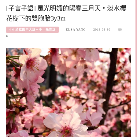
[子言子語] 風光明媚的陽春三月天。淡水櫻
花樹下的雙胞胎3y3m
4-6 幼稚園中大班＋小一先修班
ELSA YANG
2018-03-30
0