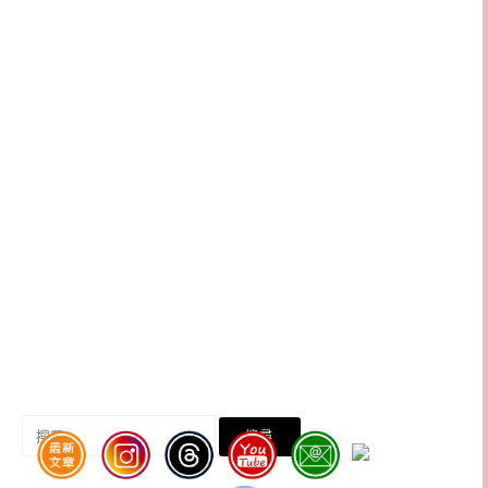
搜
尋
關