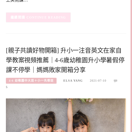
CONTINUE READING
[親子共讀好物開箱] 升小一注音英文在家自
學教案視頻推薦｜4-6歲幼稚園升小學暑假停
課不停學｜媽媽敗家開箱分享
4-6 幼稚園中大班＋小一先修班
ELSA YANG
2021-07-10
5