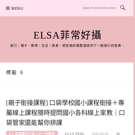
Skip
MENU
to
content
ELSA菲常好攝
旅行｜親子｜教育｜生活｜美食，把走過的路整理成你下一趟旅行的答案。
標籤:
6
[親子銜接課程] 口袋學校國小課程銜接＋專
屬線上課程隨時提問國小各科線上家教｜口
袋管家還能幫你排課
4-6 幼稚園中大班＋小一先修班
ELSA YANG
2023-02-01