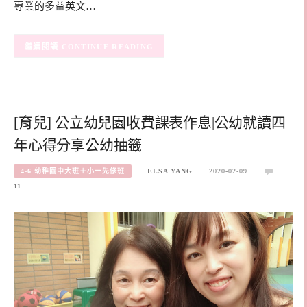
專業的多益英文…
CONTINUE READING
[育兒] 公立幼兒園收費課表作息|公幼就讀四
年心得分享公幼抽籤
4-6 幼稚園中大班＋小一先修班
ELSA YANG
2020-02-09
11