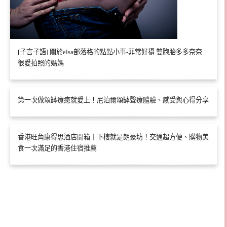
[子言子語] 關於elsa部落格的點點小事-菲常好攝 雙胞胎多多奈奈
很愛拍照的媽媽
第一次做頌缽療癒就愛上！尼泊爾頌缽聲療體驗、感受與心得分享
香港旺角康得思酒店開箱｜下樓就是朗豪坊！交通超方便、購物美
食一次滿足的香港住宿推薦