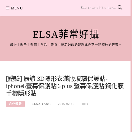
Skip
MENU
to
content
ELSA菲常好攝
旅行｜親子｜教育｜生活｜美食，把走過的路整理成你下一趟旅行的答案。
[體驗] 辰諺 3D隱形衣滿版玻璃保護貼-
iphone6螢幕保護貼|6 plus 螢幕保護貼|鋼化膜|
手機隱形貼
合作體驗
ELSA YANG
2016-02-15
0