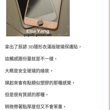
拿出了辰諺 3D隱形衣滿版玻璃保護貼，
這觸感跟份量就是不一樣，
大概是安全玻璃的緣故，
摸起來會有點類似塑膠的那種感覺，
但是很有質感的那種，
稍微帶著點厚度但又不會笨重，