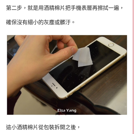
第二步，就是用酒精棉片把手機表層再擦拭一遍，
確保沒有細小的灰塵或髒汙。
這小酒精棉片從包裝拆開之後，