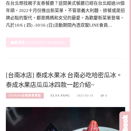
在台北想找親子友善餐廳？這間美式餐廳已經在台北超過38個
年頭，2022十月份推出新菜單，不管是義大利麵、排餐或是招
牌必點的聖代，都是媽媽和女兒的最愛。為歡慶新菜單登場，
凡於10/6 ( 四) -10/16 (日)活動期間內憑双聖LINE會員…
CONTINUE READING
[台南冰店] 泰成水果冰 台南必吃哈密瓜冰。
泰成水果店瓜瓜冰四款一起介紹~
TAINAN台南美食景點
ELSA YANG
2022-03-16
1