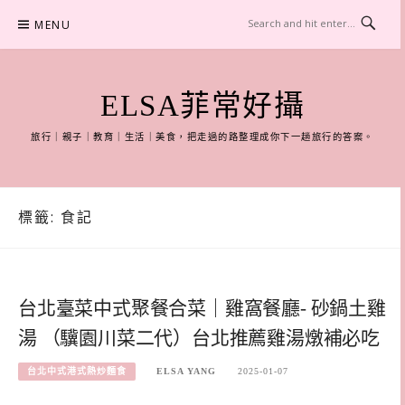
Skip
MENU
to
content
ELSA菲常好攝
旅行｜親子｜教育｜生活｜美食，把走過的路整理成你下一趟旅行的答案。
標籤:
食記
台北臺菜中式聚餐合菜｜雞窩餐廳- 砂鍋土雞
湯 （驥園川菜二代）台北推薦雞湯燉補必吃
台北中式港式熱炒麵食
ELSA YANG
2025-01-07