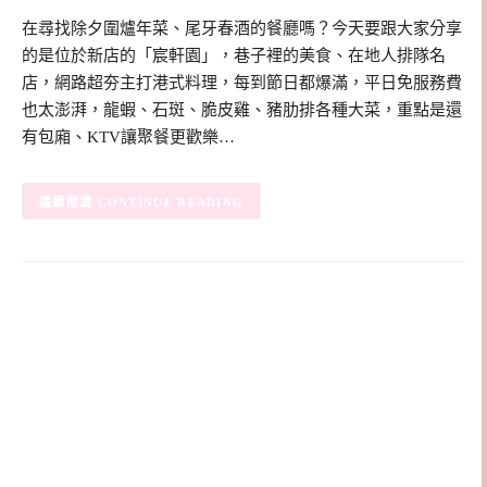
在尋找除夕圍爐年菜、尾牙春酒的餐廳嗎？今天要跟大家分享
的是位於新店的「宸軒園」，巷子裡的美食、在地人排隊名
店，網路超夯主打港式料理，每到節日都爆滿，平日免服務費
也太澎湃，龍蝦、石斑、脆皮雞、豬肋排各種大菜，重點是還
有包廂、KTV讓聚餐更歡樂…
CONTINUE READING