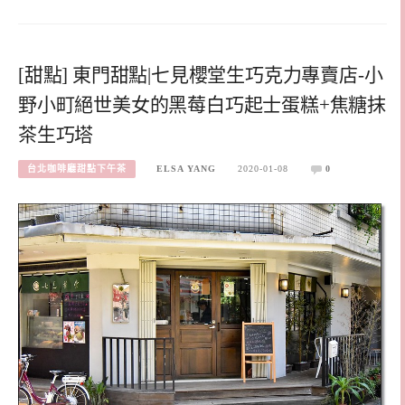
[甜點] 東門甜點|七見櫻堂生巧克力專賣店-小
野小町絕世美女的黑莓白巧起士蛋糕+焦糖抹
茶生巧塔
台北咖啡廳甜點下午茶
ELSA YANG
2020-01-08
0