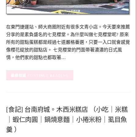
在東門捷運站、師大商圈附近有很多文青小店。今天要來推薦
分享的是素負盛名的七見櫻堂。為什麼叫做七見櫻堂呢? 原來
所有的甜點蛋糕都是經過七道嚴格番選，只要一入口就會感覺
像櫻花綻放的甜點店。 七見櫻堂的門面帶著濃濃的日式風
情，他們家的甜點也都取著…
CONTINUE READING
[食記] 台南府城。木西米糕店 （小吃｜米糕
｜蝦仁肉圓｜鍋燒意麵｜小捲米粉｜虱目魚
羹 ）