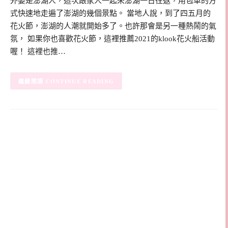
外婆是澎湖人，這次跟家人一起來澎湖一日往返，用包車的方
式快速地走遍了澎湖的幾個景點。 當地人說，到了四五月的
花火節，澎湖的人潮就開始多了。也許那會是另一種熱鬧的氣
氛， 如果你也喜歡花火節，這裡推薦2021的klook花火船活動
喔！ 這裡也推…
CONTINUE READING